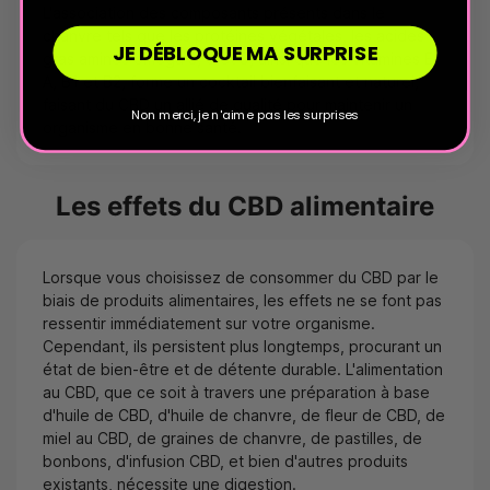
L'association des composants présents dans le
chanvre tels que les protéines végétales, les acides
JE DÉBLOQUE MA SURPRISE
gras aminés oméga 3, 6 et 9, ainsi que les vitamines E,
A, B1 et B2, forme un cocktail bienfaisant et naturel,
faisant du CBD un allié de qualité pour maintenir un
Non merci, je n'aime pas les surprises
organisme en bonne santé.
Les effets du CBD alimentaire
Lorsque vous choisissez de consommer du CBD par le
biais de produits alimentaires, les effets ne se font pas
ressentir immédiatement sur votre organisme.
Cependant, ils persistent plus longtemps, procurant un
état de bien-être et de détente durable. L'alimentation
au CBD, que ce soit à travers une préparation à base
d'huile de CBD, d'huile de chanvre, de fleur de CBD, de
miel au CBD, de graines de chanvre, de pastilles, de
bonbons, d'infusion CBD, et bien d'autres produits
existants, nécessite une digestion.