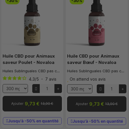
-30%
-30%
Huile CBD pour Animaux
Huile CBD pour Animaux
saveur Poulet - Novaloa
saveur Bœuf - Novaloa
Huiles Sublinguales CBD pas cher
Huiles Sublinguales CBD pas cher
4.3
/
5
-
7
avis
On attend vos avis
9,73 €
9,73 €
Ajouter
13,90 €
Ajouter
13,90 €
Jusqu'à -50% en quantité
Jusqu'à -50% en quantité