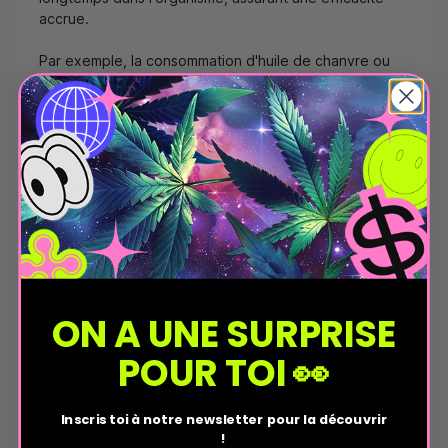
accrue.
Par exemple, la consommation d'huile de chanvre ou
de fleurs de CBD induit des effets immédiats mais de
courte durée. En revanche, avec les produits
alimentaires au CBD, les effets mettront plus de temps
à se manifester en raison de la digestion, mais ils
persisteront plus longtemps dans l'organisme. Les
bienfaits se font sentir, vous pouvez retrouver une
sensation de bien-être, de relaxation et d'apaisement.
Ces produits permettent également de stimuler
l'organisme pour une meilleure forme, favorisent un
sommeil profond et de qualité, soulagent les douleurs
chroniques ou passagères, et procurent une sensation
ON A UNE SURPRISE
de légèreté après les repas grâce à l'action du CBD
sur le système digestif. Les multiples bienfaits
POUR TOI 👀
contribuent à retrouver une sensation d'apaisement au
quotidien, éliminant les désagréments impactant notre
hygiène de vie.
Inscris toi à notre newsletter pour la découvrir
!