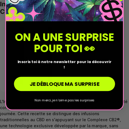
Infusion Sommeil Chanvre, Complexe
CB2 & Mélatonine - Novaloa
ON A UNE SURPRISE
POUR TOI 👀
Inscris toi à notre newsletter pour la découvrir
!
JE DÉBLOQUE MA SURPRISE
Non merci, je n'aime pas les surprises
L'Infusion Sommeil Chanvre & Complexe CB2® de Novaloa a été
conçue pour accompagner les moments de détente en fin de
journée. Cette recette se distingue des infusions
traditionnelles au CBD en s'appuyant sur le Complexe CB2®,
une technologie exclusive développée par la marque, sans