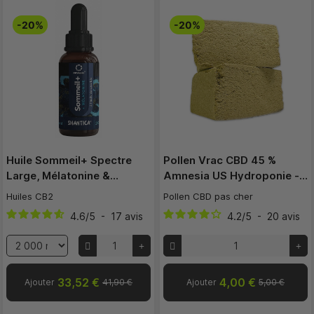
-20%
-20%
Huile Sommeil+ Spectre
Pollen Vrac CBD 45 %
Large, Mélatonine &…
Amnesia US Hydroponie -…
Huiles CB2
Pollen CBD pas cher
4.6
/
5
-
17
avis
4.2
/
5
-
20
avis
33,52 €
4,00 €
Ajouter
41,90 €
Ajouter
5,00 €