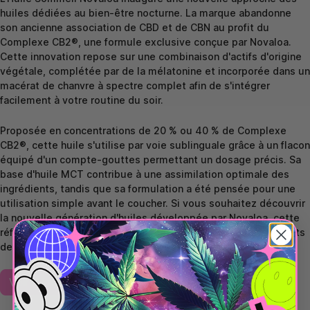
huiles dédiées au bien-être nocturne. La marque abandonne
son ancienne association de CBD et de CBN au profit du
Complexe CB2®, une formule exclusive conçue par Novaloa.
Cette innovation repose sur une combinaison d'actifs d'origine
végétale, complétée par de la mélatonine et incorporée dans un
macérat de chanvre à spectre complet afin de s'intégrer
facilement à votre routine du soir.
Proposée en concentrations de 20 % ou 40 % de Complexe
CB2®, cette huile s'utilise par voie sublinguale grâce à un flacon
équipé d'un compte-gouttes permettant un dosage précis. Sa
base d'huile MCT contribue à une assimilation optimale des
ingrédients, tandis que sa formulation a été pensée pour une
utilisation simple avant le coucher. Si vous souhaitez découvrir
la nouvelle génération d'huiles développée par Novaloa, cette
référence s'impose comme l'un des produits les plus innovants
de la marque pour accompagner vos soirées.
Voir l'Huile Sommeil Novaloa