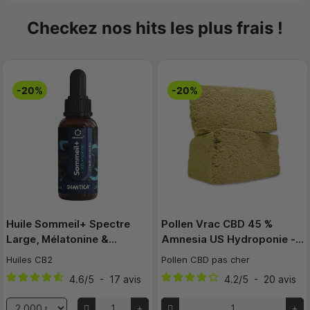
Checkez nos hits les plus frais !
-20%
-20%
Huile Sommeil+ Spectre
Pollen Vrac CBD 45 %
Large, Mélatonine &…
Amnesia US Hydroponie -…
Huiles CB2
Pollen CBD pas cher
4.6
/
5
-
17
avis
4.2
/
5
-
20
avis