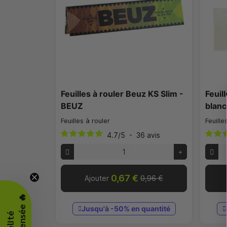
Feuilles à rouler Beuz KS Slim -
Feuil
BEUZ
blanc
Feuilles à rouler
Feuille
4.7
/
5
-
36
avis
0,67 €
Ajouter
0,96 €
Jusqu'à -50% en quantité