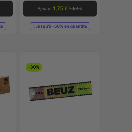
1,75 €
Ajouter
2,50 €
té
Jusqu'à -50% en quantité
-30%