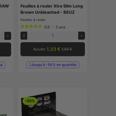
- RAW
Feuilles à rouler Xtra Slim Long
Brown Unbleached - BEUZ
Feuilles à rouler
5
/
5
-
3
avis
1,33 €
Ajouter
1,90 €
Jusqu'à -50% en quantité
té
-30%