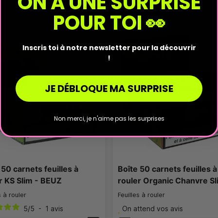
ON A UNE SURPRISE
POUR TOI 👀
Inscris toi à notre newsletter pour la découvrir
0%
-30%
!
JE DÉBLOQUE MA SURPRISE
Non merci, je n'aime pas les surprises
 50 carnets feuilles à
Boîte 50 carnets feuilles à
r KS Slim - BEUZ
rouler Organic Chanvre Sl
s à rouler
Feuilles à rouler
5
/
5
-
1
avis
On attend vos avis