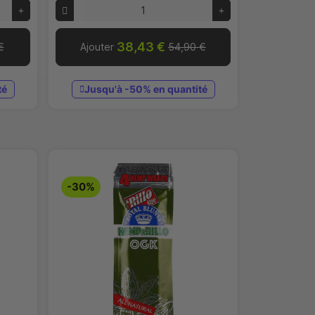
38,43 €
€
Ajouter
54,90 €
té
Jusqu'à -50% en quantité
-30%