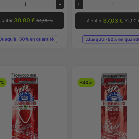
30,80 €
37,03 €
jouter
44,00 €
Ajouter
52,90 
Jusqu'à -50% en quantité
Jusqu'à -50% en quanti
0%
-30%