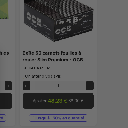
chies
Boîte 50 carnets feuilles à
rouler Slim Premium - OCB
Feuilles à rouler
On attend vos avis
48,23 €
Ajouter
68,90 €
té
Jusqu'à -50% en quantité