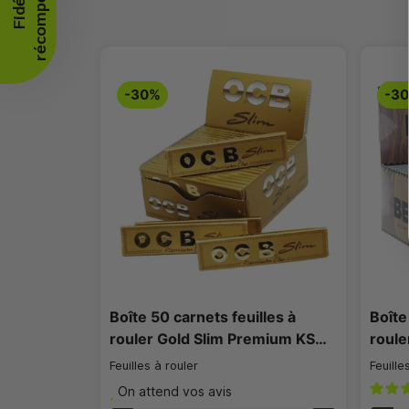
🔥
F
i
d
é
l
i
t
é
r
é
c
o
m
p
e
n
s
é
e
-30%
-3
Boîte 50 carnets feuilles à
Boîte
rouler Gold Slim Premium KS…
roule
Feuilles à rouler
Feuille
On attend vos avis