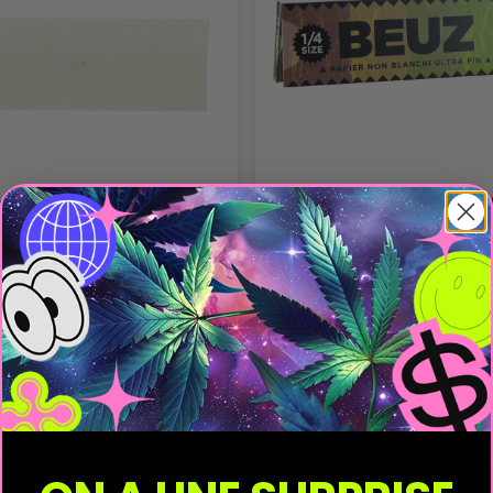
les à rouler Slim non
Feuilles à rouler non blan
hies Beuz Star KS - BEUZ
ultra-fines - BEUZ
s à rouler
Feuilles à rouler
5
/
5
-
1
avis
On attend vos avis
0,98 €
0,77 €
Ajouter
1,40 €
Ajouter
1,10 €
Jusqu'à -50% en quantité
Jusqu'à -50% en quanti