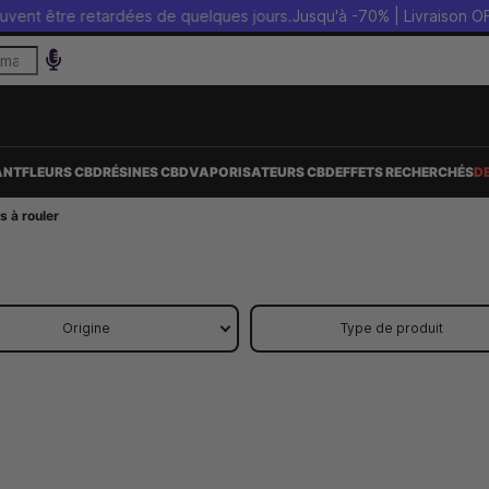
 retardées de quelques jours.
Jusqu'à -70% | Livraison OFFERTE sans
ANT
FLEURS CBD
RÉSINES CBD
VAPORISATEURS CBD
EFFETS RECHERCHÉS
D
es à rouler
Origine
Type de produit