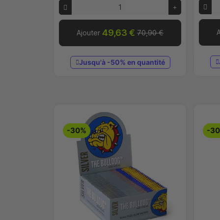
49,63 €
A
Ajouter
70,90 €
Jusqu'à -50% en quantité
-30%
-3