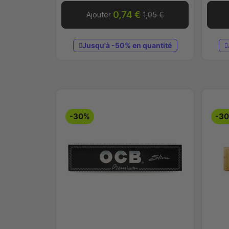
0,74 €
Ajouter
1,05 €
Jusqu'à -50% en quantité
-30%
-3