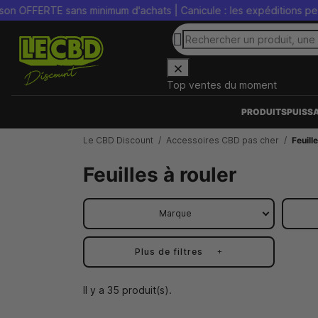
E sans minimum d'achats | Canicule : les expéditions peuvent être
Top ventes du moment
PRODUITS
PUISS
Le CBD Discount
Accessoires CBD pas cher
Feuill
Feuilles à rouler
Marque
Plus de filtres
Il y a 35 produit(s).