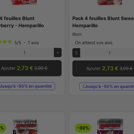
4 feuilles Blunt
Pack 4 feuilles Blunt Swee
berry - Hemparillo
Hemparillo
Blunt
5
/
5
-
1
avis
On attend vos avis
2,73 €
2,73 €
Ajouter
3,90 €
Ajouter
3,90 €
Jusqu'à -50% en quantité
Jusqu'à -50% en quanti
0%
-30%