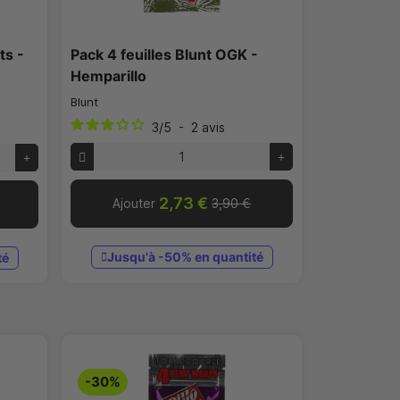
ts -
Pack 4 feuilles Blunt OGK -
Hemparillo
Blunt
3
/
5
-
2
avis
2,73 €
Ajouter
3,90 €
Jusqu'à -50% en quantité
té
-30%