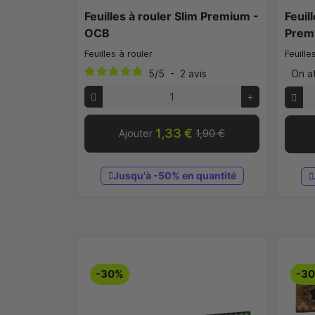
Feuilles à rouler Slim Premium -
Feuil
OCB
Prem
Feuilles à rouler
Feuille
5
/
5
-
2
avis
On a
1,33 €
Ajouter
1,90 €
Jusqu'à -50% en quantité
-30%
-3