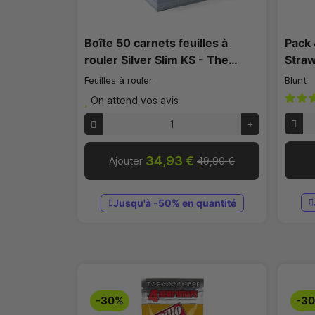
Boîte 50 carnets feuilles à
Pack 
rouler Silver Slim KS - The…
Straw
Feuilles à rouler
Blunt
On attend vos avis
34,93 €
Ajouter
49,90 €
Jusqu'à -50% en quantité
-30%
-3