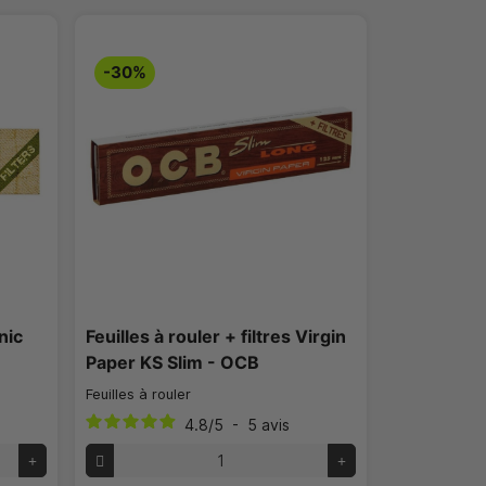
-30%
nic
Feuilles à rouler + filtres Virgin
Paper KS Slim - OCB
Feuilles à rouler
4.8
/
5
-
5
avis