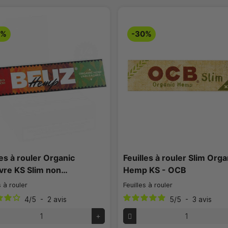
0%
-30%
les à rouler Organic
Feuilles à rouler Slim Orga
vre KS Slim non…
Hemp KS - OCB
s à rouler
Feuilles à rouler
4
/
5
-
2
avis
5
/
5
-
3
avis