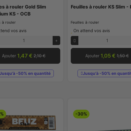
les à rouler Gold Slim
Feuilles à rouler KS Slim 
ium KS - OCB
s à rouler
Feuilles à rouler
ttend vos avis
On attend vos avis
1,47 €
1,05 €
Ajouter
2,10 €
Ajouter
1,50 €
Jusqu'à -50% en quantité
Jusqu'à -50% en quanti
0%
-30%