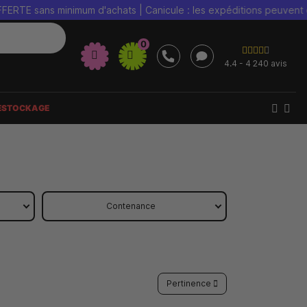
 minimum d'achats | Canicule : les expéditions peuvent être retard
0
4.4 - 4 240 avis
ESTOCKAGE
Contenance
Pertinence