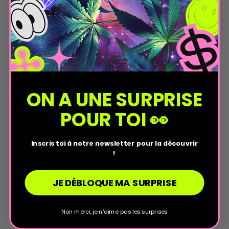
soir pour favoriser un moment de relaxation, en
association avec d’autres produits comme les huiles ou
les gélules.
Composition et formulation
des infusions CB2
Les infusions CB2 reposent sur des formulations
ON A UNE SURPRISE
végétales soigneusement élaborées par les
laboratoires.
POUR TOI 👀
On retrouve généralement :
Du chanvre sous forme de fleurs ou de macérat ;
Inscris toi à notre newsletter pour la découvrir
!
Des terpènes aromatiques ;
Des actifs végétaux complémentaires ;
Parfois des ingrédients issus du PEA.
JE DÉBLOQUE MA SURPRISE
Le macérat de chanvre permet d’extraire certains
composés actifs pour enrichir la boisson.
Non merci, je n'aime pas les surprises
Infusions CB2 et expérience