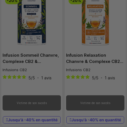
-20%
-20%
Infusion Sommeil Chanvre,
Infusion Relaxation
Complexe CB2 &…
Chanvre & Complexe CB2…
Infusions CB2
Infusions CB2
5
/
5
-
1
avis
5
/
5
-
1
avis
Victime de son succès
Victime de son succès
Jusqu'à -40% en quantité
Jusqu'à -40% en quantité