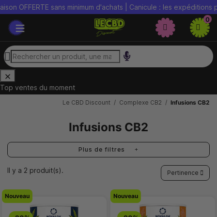
son OFFERTE sans minimum d'achats | Canicule : les expéditions peu
0
Top ventes du moment
Le CBD Discount
Complexe CB2
Infusions CB2
Infusions CB2
Plus de filtres
Il y a 2 produit(s).
Pertinence
Nouveau
Nouveau