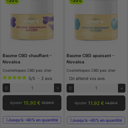
-20%
-20%
Baume CBD chauffant -
Baume CBD apaisant -
Novaloa
Novaloa
Cosmétiques CBD pas cher
Cosmétiques CBD pas cher
5
/
5
-
2
avis
On attend vos avis
15,92 €
11,92 €
Ajouter
19,90 €
Ajouter
14,90 €
Jusqu'à -40% en quantité
Jusqu'à -40% en quantité