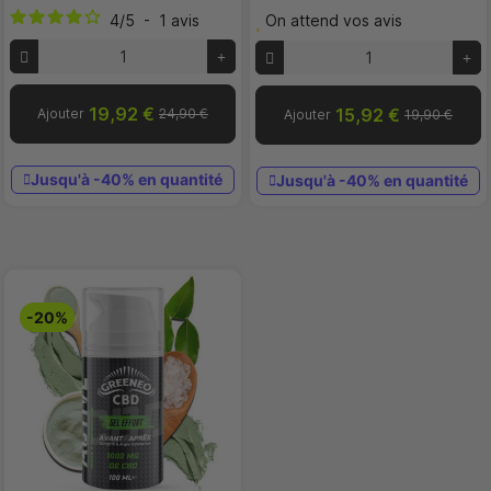
4
/
5
-
1
avis
On attend vos avis
19,92 €
15,92 €
Ajouter
24,90 €
Ajouter
19,90 €
Jusqu'à -40% en quantité
Jusqu'à -40% en quantité
-20%