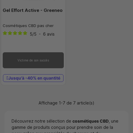
Gel Effort Active - Greeneo
Cosmétiques CBD pas cher
5
/
5
-
6
avis
Victime de son succès
Jusqu'à -40% en quantité
Affichage 1-7 de 7 article(s)
Découvrez notre sélection de
cosmétiques CBD
, une
gamme de produits conçus pour prendre soin de la