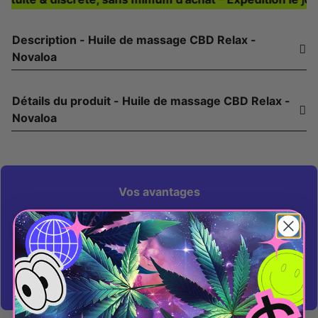
Description - Huile de massage CBD Relax -
Novaloa
Détails du produit - Huile de massage CBD Relax -
Novaloa
Vos avantages
En achetant ce produit vous pouvez obtenir
0,38 € sur votre prochain achat
Découvrez notre programme de fidélité
CBD CLUB