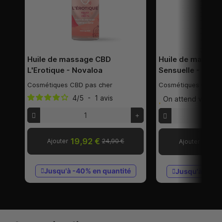
Huile de massage CBD
Huile de massag
L'Erotique - Novaloa
Sensuelle - Nova
Cosmétiques CBD pas cher
Cosmétiques CBD p
4
/
5
-
1
avis
On attend vos avi
19,92 €
15,9
Ajouter
24,90 €
Ajouter
Jusqu'à -40% en quantité
Jusqu'à -40%