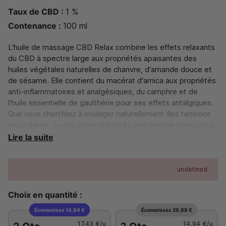
Taux de CBD :
1 %
Contenance :
100 ml
L'huile de massage CBD Relax combine les effets relaxants
du CBD à spectre large aux propriétés apaisantes des
huiles végétales naturelles de chanvre, d'amande douce et
de sésame. Elle contient du macérat d'arnica aux propriétés
anti-inflammatoires et analgésiques, du camphre et de
l'huile essentielle de gaulthérie pour ses effets antalgiques.
Que vous cherchiez à soulager naturellement des tensions
musculaires, à vous détendre après une journée stressante,
ou à améliorer votre mobilité et flexibilité musculaire, cette
Lire la suite
huile de massage au CBD répondra à vos besoins pour une
relaxation saine et durable.
undefined
Fabriqué en France par Novaloa
Choix en quantité :
Économisez 14,94 €
Économisez 29,88 €
17,43 €
/u
14,94 €
/u