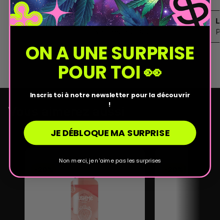
Paiement sécurisé
L
Normes PCI DSS
P
ON A UNE SURPRISE
POUR TOI 👀
Inscris toi à notre newsletter pour la découvrir
!
Vous aimerez aussi
JE DÉBLOQUE MA SURPRISE
Non merci, je n'aime pas les surprises
-20%
-20%