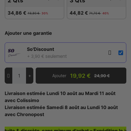
2 Qts
3 Qts
34,86 €
44,82 €
49,80 €
30%
74,70 €
40%
Ajouter une garantie
So'Discount
seulement
+ 3,90 €
19,92 €
Ajouter
24,90 €
Livraison estimée
Lundi 10 août
au
Mardi 11 août
avec Colissimo
Livraison estimée
Samedi 8 août
au
Lundi 10 août
avec Chronopost
atuite & discrète, sans mimum d'achat – Expédition le jou