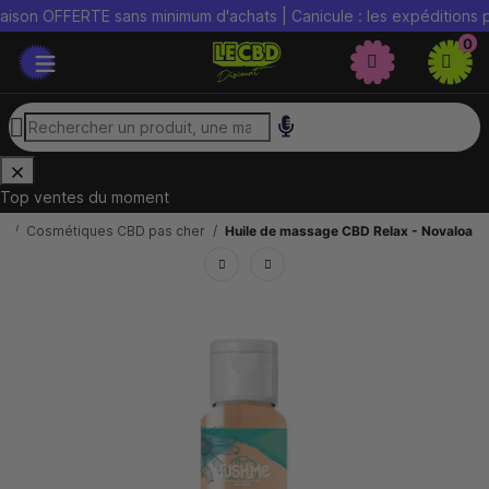
son OFFERTE sans minimum d'achats | Canicule : les expéditions peu
0
Top ventes du moment
t
Cosmétiques CBD pas cher
Huile de massage CBD Relax - Novaloa