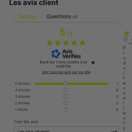
Les avis client
Avis
Questions
(1)
(0)
5
/
5
v
P
r
o
Basé sur
1
avis soumis à un
d
contrôle
u
Voir tous les avis sur ce site
i
t 
e
5
étoiles
1
x
4
étoiles
0
c
3
étoiles
0
e
l
2
étoiles
0
l
1
étoile
0
e
n
Trier les avis
t 
p