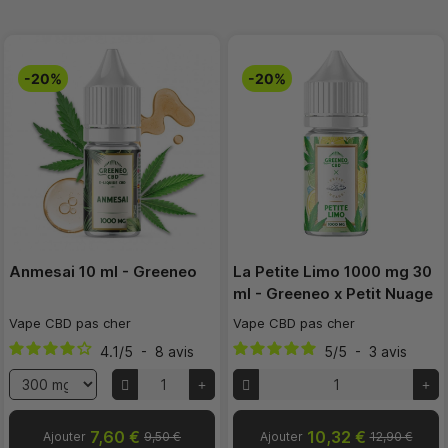
-20%
-20%
Anmesai 10 ml - Greeneo
La Petite Limo 1000 mg 30
ml - Greeneo x Petit Nuage
Vape CBD pas cher
Vape CBD pas cher
4.1
/
5
-
8
avis
5
/
5
-
3
avis
7,60 €
10,32 €
Ajouter
9,50 €
Ajouter
12,90 €