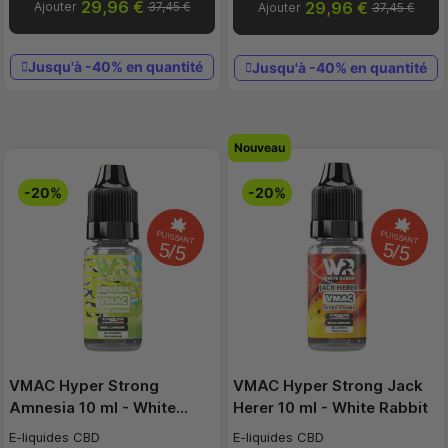
29,96 €
29,96 €
Ajouter
37,45 €
Ajouter
37,45 €
Jusqu'à -40% en quantité
Jusqu'à -40% en quantité
Nouveau
-20%
-20%
PUISSANT
PUISSANT
5/5
5/5
VMAC Hyper Strong
VMAC Hyper Strong Jack
Amnesia 10 ml - White…
Herer 10 ml - White Rabbit
E-liquides CBD
E-liquides CBD