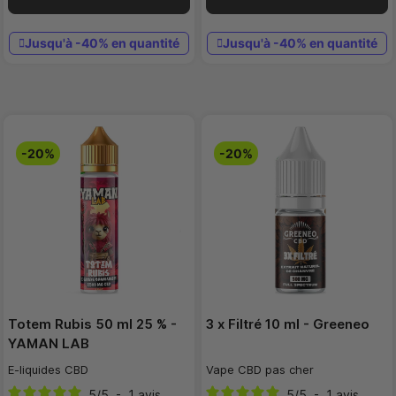
Jusqu'à -40% en quantité
Jusqu'à -40% en quantité
-20%
-20%
Totem Rubis 50 ml 25 % -
3 x Filtré 10 ml - Greeneo
YAMAN LAB
E-liquides CBD
Vape CBD pas cher
5
/
5
-
1
avis
5
/
5
-
1
avis