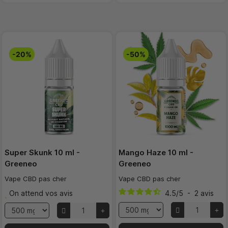
-20%
-50%
Super Skunk 10 ml -
Mango Haze 10 ml -
Greeneo
Greeneo
Vape CBD pas cher
Vape CBD pas cher
On attend vos avis
4.5
/
5
-
2
avis