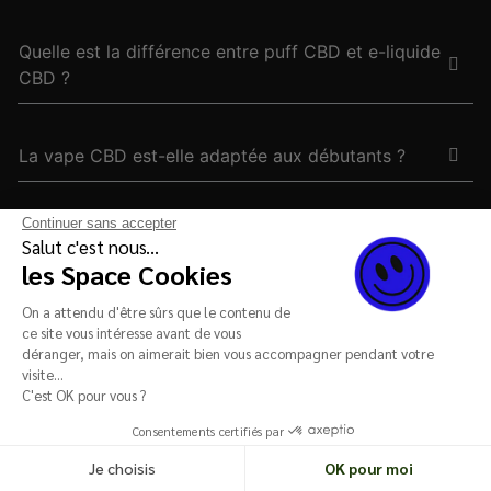
Quelle est la différence entre puff CBD et e-liquide
CBD ?
La vape CBD est-elle adaptée aux débutants ?
Continuer sans accepter
Les produits de vape CBD contiennent-ils de la
Salut c'est nous...
nicotine ?
les Space Cookies
On a attendu d'être sûrs que le contenu de
ce site vous intéresse avant de vous
Peut-on vapoter du CBD tous les jours ?
déranger, mais on aimerait bien vous accompagner pendant votre
visite...
C'est OK pour vous ?
Qu'est-ce qu'un e-liquide CBD ?
Consentements certifiés par
Je choisis
OK pour moi