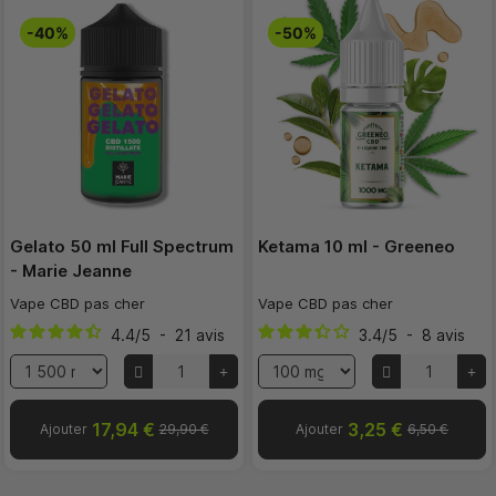
-40%
-50%
Gelato 50 ml Full Spectrum
Ketama 10 ml - Greeneo
- Marie Jeanne
Vape CBD pas cher
Vape CBD pas cher
4.4
/
5
-
21
avis
3.4
/
5
-
8
avis
17,94 €
3,25 €
Ajouter
29,90 €
Ajouter
6,50 €