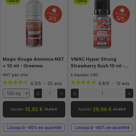
-20%
-20%
PUISSANT
PUISSANT
3/5
5/5
Magic Rouge Amnesia NXT
VMAC Hyper Strong
+ 10 ml - Greeneo
Strawberry Kush 10 ml -…
NXT pas cher
E-liquides CBD
4.3
/
5
-
20
avis
4.8
/
5
-
13
avis
15,92 €
29,96 €
Ajouter
19,90 €
Ajouter
37,45 €
Jusqu'à -40% en quantité
Jusqu'à -40% en quantité