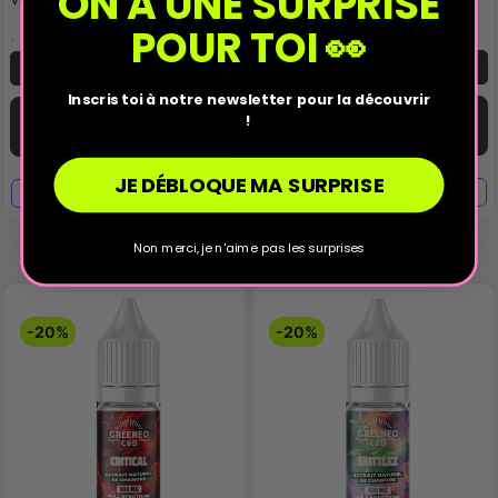
ON A UNE SURPRISE
POUR TOI 👀
On attend vos avis
3.3
/
5
-
3
avis
Inscris toi à notre newsletter pour la découvrir
!
13,52 €
10,32 €
Ajouter
16,90 €
Ajouter
12,90 €
JE DÉBLOQUE MA SURPRISE
Jusqu'à -40% en quantité
Jusqu'à -40% en quantité
Non merci, je n'aime pas les surprises
-20%
-20%