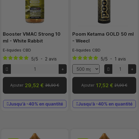
Booster VMAC Strong 10
Poom Ketama GOLD 50 ml
ml - White Rabbit
- Weecl
E-liquides CBD
E-liquides CBD
5
/
5
-
2
avis
5
/
5
-
1
avis
29,52 €
17,52 €
Ajouter
36,90 €
Ajouter
21,90 €
Jusqu'à -40% en quantité
Jusqu'à -40% en quantité