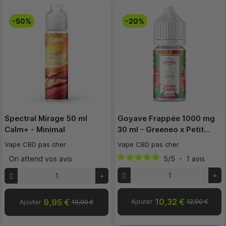
-50%
-20%
Spectral Mirage 50 ml
Goyave Frappée 1000 mg
Calm+ - Minimal
30 ml - Greeneo x Petit…
Vape CBD pas cher
Vape CBD pas cher
On attend vos avis
5
/
5
-
1
avis
10,32 €
9,95 €
Ajouter
12,90 €
Ajouter
19,90 €