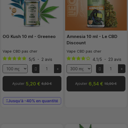
OG Kush 10 ml - Greeneo
Amnesia 10 ml - Le CBD
Discount
Vape CBD pas cher
Vape CBD pas cher
5
/
5
-
2
avis
4.1
/
5
-
23
avis
5,20 €
6,54 €
Ajouter
6,50 €
Ajouter
10,90 €
Jusqu'à -40% en quantité