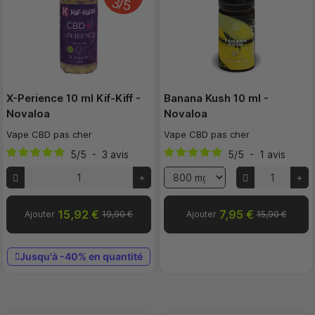
3/5
X-Perience 10 ml Kif-Kiff -
Banana Kush 10 ml -
Novaloa
Novaloa
Vape CBD pas cher
Vape CBD pas cher
5
/
5
-
3
avis
5
/
5
-
1
avis
15,92 €
7,95 €
Ajouter
19,90 €
Ajouter
15,90 €
Jusqu'à -40% en quantité