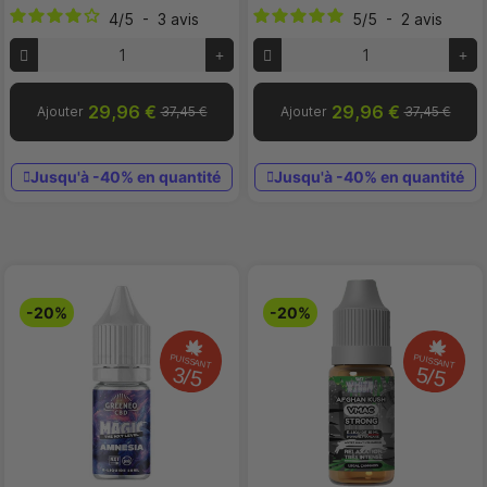
4
/
5
-
3
avis
5
/
5
-
2
avis
29,96 €
29,96 €
Ajouter
37,45 €
Ajouter
37,45 €
Jusqu'à -40% en quantité
Jusqu'à -40% en quantité
-20%
-20%
PUISSANT
PUISSANT
3/5
5/5