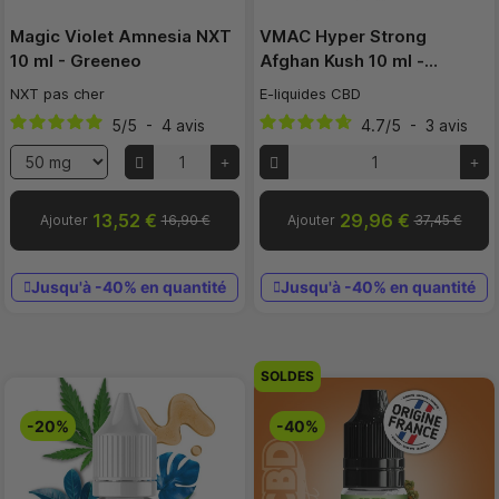
Magic Violet Amnesia NXT
VMAC Hyper Strong
10 ml - Greeneo
Afghan Kush 10 ml -…
NXT pas cher
E-liquides CBD
5
/
5
-
4
avis
4.7
/
5
-
3
avis
13,52 €
29,96 €
Ajouter
16,90 €
Ajouter
37,45 €
Jusqu'à -40% en quantité
Jusqu'à -40% en quantité
SOLDES
-20%
-40%