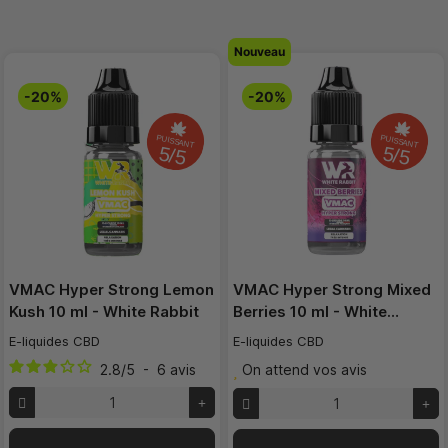
Nouveau
-20%
-20%
PUISSANT
PUISSANT
5/5
5/5
VMAC Hyper Strong Lemon
VMAC Hyper Strong Mixed
Kush 10 ml - White Rabbit
Berries 10 ml - White…
E-liquides CBD
E-liquides CBD
2.8
/
5
-
6
avis
On attend vos avis