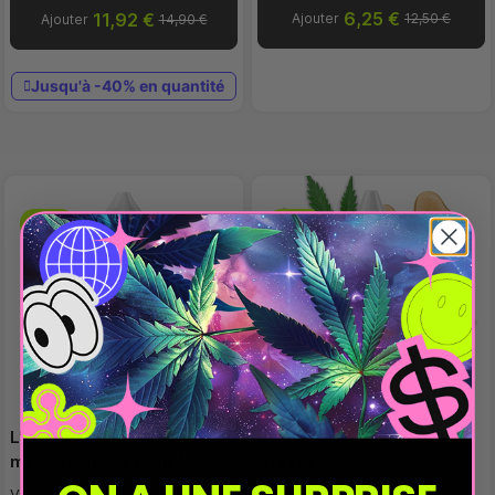
6,25 €
11,92 €
Ajouter
12,50 €
Ajouter
14,90 €
Jusqu'à -40% en quantité
-20%
-20%
L'Eau Tropicale 1000 mg 30
Booster CBD 10 ml -
ml - Greeneo x Petit Nuage
Greeneo
Vape CBD pas cher
Vape CBD pas cher