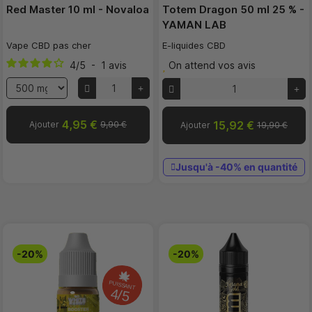
Red Master 10 ml - Novaloa
Totem Dragon 50 ml 25 % -
YAMAN LAB
Vape CBD pas cher
E-liquides CBD
4
/
5
-
1
avis
On attend vos avis
4,95 €
15,92 €
Ajouter
9,90 €
Ajouter
19,90 €
Jusqu'à -40% en quantité
-20%
-20%
PUISSANT
4/5