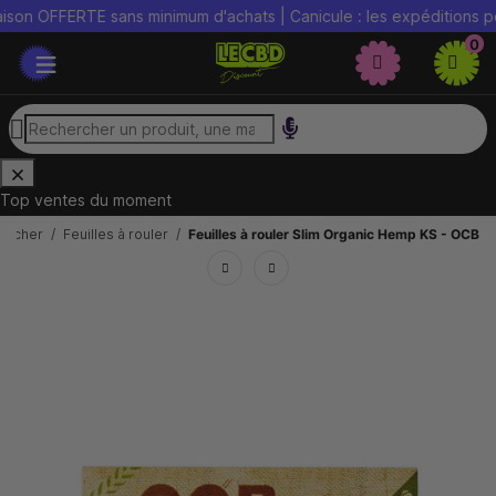
n OFFERTE sans minimum d'achats | Canicule : les expéditions peuve
0
Top ventes du moment
s cher
Feuilles à rouler
Feuilles à rouler Slim Organic Hemp KS - OCB