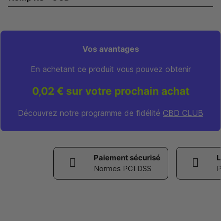
Vos avantages
En achetant ce produit vous pouvez obtenir
0,02 € sur votre prochain achat
Découvrez notre programme de fidélité
CBD CLUB
Paiement sécurisé
L
Normes PCI DSS
P