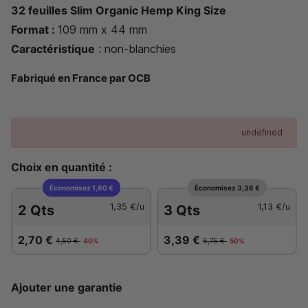
32 feuilles Slim Organic Hemp King Size
Format :
109 mm x 44 mm
Caractéristique
: non-blanchies
Fabriqué en France par OCB
undefined
Choix en quantité :
Économisez 1,80 €
Économisez 3,38 €
1,35 €
/u
1,13 €
/u
2 Qts
3 Qts
2,70 €
3,39 €
4,50 €
40%
6,75 €
50%
Ajouter une garantie