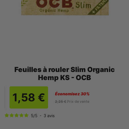
Feuilles à rouler Slim Organic
Hemp KS - OCB
1,58 €
Économisez 30%
2,25 €
Prix de vente
5
/
5
-
3
avis