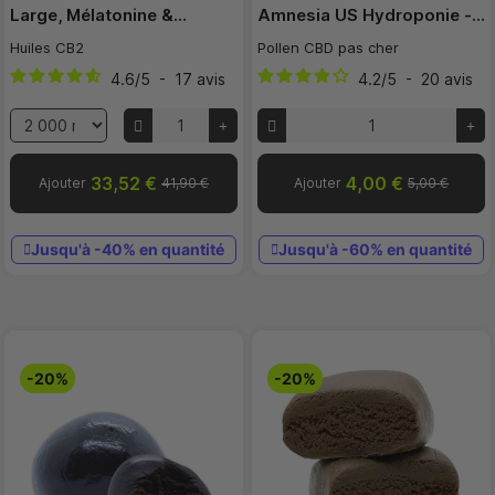
Large, Mélatonine &…
Amnesia US Hydroponie -…
Huiles CB2
Pollen CBD pas cher
4.6
/
5
-
17
avis
4.2
/
5
-
20
avis
33,52 €
4,00 €
Ajouter
41,90 €
Ajouter
5,00 €
Jusqu'à -40% en quantité
Jusqu'à -60% en quantité
-20%
-20%