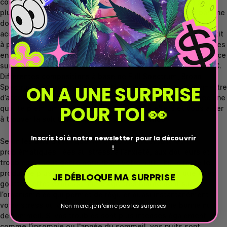
convient le mieux aux besoins. Selon le dosage l’action aura
plus ou moins d’effet, si vous êtes novices commencez par une
dose faible, voir moyenne selon votre gabarit et votre
accoutumance au produit et augmentez la dose si besoin petit
à petit. Tous nos produits correspondent aux normes imposées
en France et en Europe avec une traçabilité et une transparence
sur la culture et la fabrication des produits, garantie sans THC.
Différentes compositions à base de Full Spectrum, Broad
ON A UNE SURPRISE
Spectrum, ou cannabidiol seul. Notre but est de vous permettre
d’accéder à un large panel de produits au meilleur prix avec une
POUR TOI 👀
qualité premium pour obtenir les meilleurs effets et vous aider
à trouver la solution naturelle à vos problèmes.
Inscris toi à notre newsletter pour la découvrir
Selon les avis divers que nous avons concernant les
!
problématiques liées au stress, à l’anxiété, aux douleurs et
troubles en tout genre perturbant votre nuit, l'huile reste le
produit le plus utilisé. Efficace en sublinguale avec quelques
JE DÉBLOQUE MA SURPRISE
gouttes, effet express, l’huile agit très rapidement sur
l’organisme ce qui permet de réguler quasi instantanément
votre stress ou votre anxiété avant de passer une bonne nuit
Non merci, je n'aime pas les surprises
de sommeil. Si vos troubles sont plus intenses également
comme l’insomnie ou l'apnée du sommeil, vos nuits sont