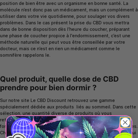
position de bien être avec un organisme en bonne santé. La
molécule n’est donc pas un médicament, mais un complément à
utiliser dans votre vie quotidienne, pour soulager vos divers
problèmes. Dans le cas présent la prise du CBD vous mettra
dans de bonne disposition dès l’heure du coucher, préparant
une phase de coucher propice à l'endormissement, c’est une
méthode naturelle qui peut vous être conseillée par votre
docteur, mais ce n’est en rien un médicament comme le
somnifère rappelons le.
Quel produit, quelle dose de CBD
prendre pour bien dormir ?
Sur notre site Le CBD Discount retrouvez une gamme
spécialement dédiée aux produits
liés au sommeil
. Dans cette
sélection, une quantité diverse de produits où vous
retrouverez nos huiles, nos huiles sublinguales avec une
fonction pipette à goutte, nos fleurs, nos infusions, nos gélules.
Chacun d’entre vous pourra choisir le mode d’administration qui