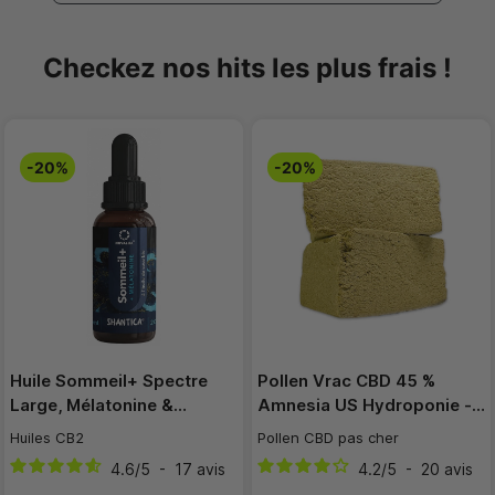
Checkez nos hits les plus frais !
-20%
-20%
Huile Sommeil+ Spectre
Pollen Vrac CBD 45 %
Large, Mélatonine &…
Amnesia US Hydroponie -…
Huiles CB2
Pollen CBD pas cher
4.6
/
5
-
17
avis
4.2
/
5
-
20
avis