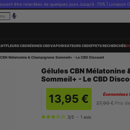
t être retardées de quelques jours.
Jusqu'à -70% | Livraison OFFERT
ANT
FLEURS CBD
RÉSINES CBD
VAPORISATEURS CBD
EFFETS RECHERCHÉS
D
 CBN Mélatonine & Champignons Sommeil+ - Le CBD Discount
Gélules CBN Mélatonine
Sommeil+ - Le CBD Disco
Économisez
13,95 €
27,90 €
Prix d
3
/
5
-
1
avis