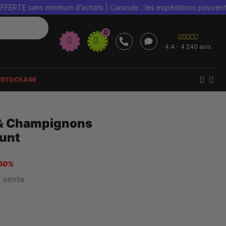
E sans minimum d'achats | Canicule : les expéditions peuvent être
0
4.4 - 4 240 avis
ESTOCKAGE
 & Champignons
unt
 50%
e vente