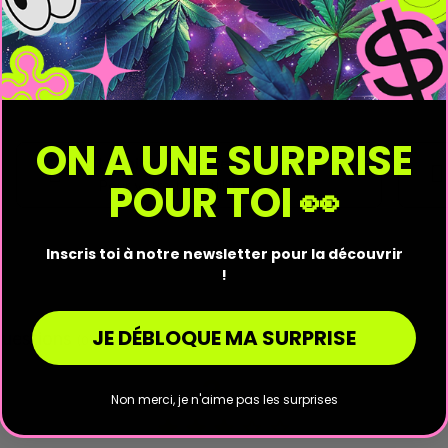
Découvrez notre progr
ON A UNE SURPRISE
Livraison discrète
POUR TOI 👀
Pour votre tranquillité
Inscris toi à notre newsletter pour la découvrir
!
JE DÉBLOQUE MA SURPRISE
uestions
(0)
3
/
5
Non merci, je n'aime pas les surprises