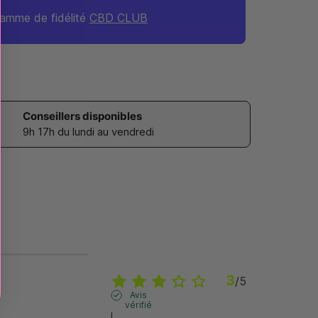
amme de fidélité
CBD CLUB
Conseillers disponibles
9h 17h du lundi au vendredi
3
/
5
Avis
vérifié
I