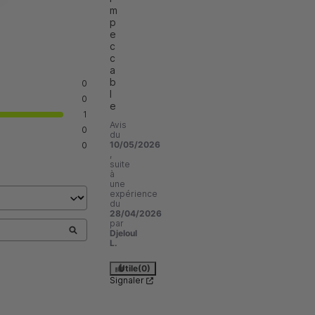
m
p
e
c
c
a
b
0
l
0
e
1
Avis
0
du
10/05/2026
0
,
suite
à
une
expérience
du
28/04/2026
par
Djeloul
L.
Utile
(0)
Signaler