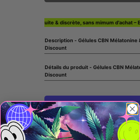
Livraison gratuite & discrète, sans mimum d'achat – Exp
Description - Gélules CBN Mélatonine & Champignons Sommeil+ - Le CBD
Discount
Détails du produit - Gélules CBN Mélatonine & Champignons Sommeil+ - Le CBD
Discount
Vos 
En achetant ce pro
0,26 € sur vo