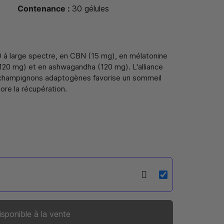
Contenance :
30 gélules
 à large spectre, en CBN (15 mg), en mélatonine
 (120 mg) et en ashwagandha (120 mg). L'alliance
t champignons adaptogènes favorise un sommeil
iore la récupération.
isponible à la vente