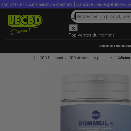
 OFFERTE sans minimum d'achats | Canicule : les expéditions peuven
Top ventes du moment
PRODUITS
PUISS
Le CBD Discount
CBD alimentaire pas cher
Gélules