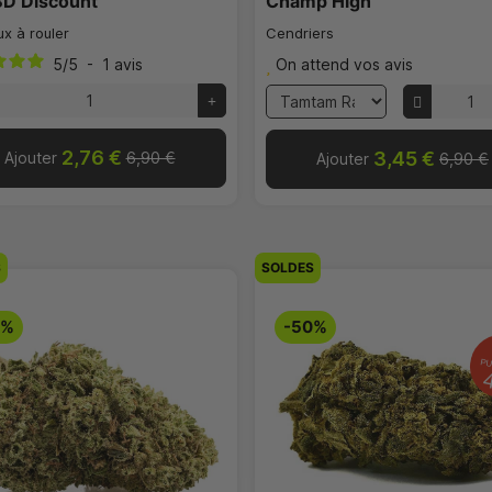
BD Discount
Champ High
ux à rouler
Cendriers
5
/
5
-
1
avis
On attend vos avis
2,76 €
3,45 €
Ajouter
6,90 €
Ajouter
6,90 €
S
SOLDES
0%
-50%
PU