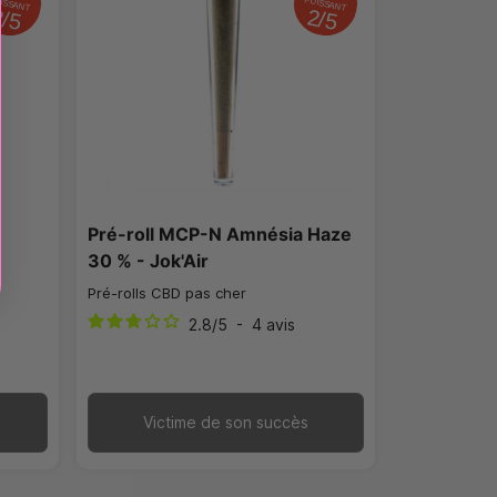
ISSANT
PUISSANT
2/5
2/5
Pré-roll MCP-N Amnésia Haze
30 % - Jok'Air
Pré-rolls CBD pas cher
2.8
/
5
-
4
avis
Victime de son succès