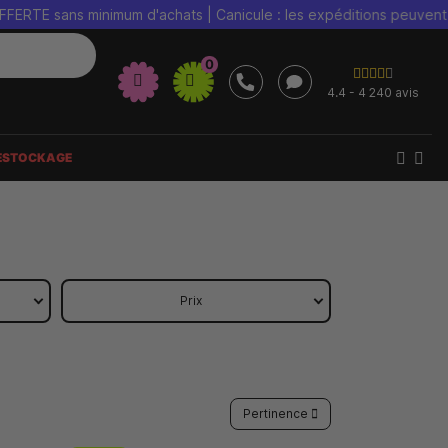
minimum d'achats | Canicule : les expéditions peuvent être retard
0
4.4 - 4 240 avis
ESTOCKAGE
Prix
Pertinence