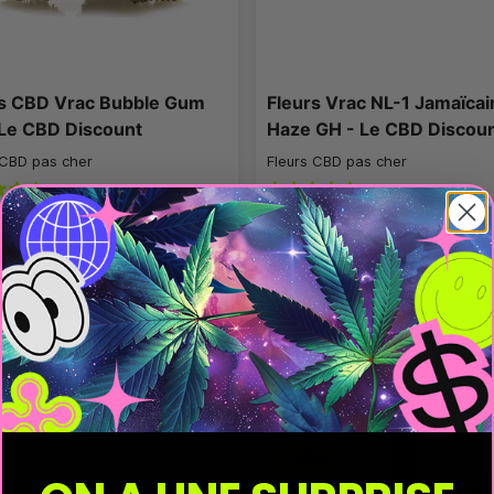
rs CBD Vrac Bubble Gum
Fleurs Vrac NL-1 Jamaïcai
Le CBD Discount
Haze GH - Le CBD Discou
 CBD pas cher
Fleurs CBD pas cher
3.8
/
5
-
13
avis
3.8
/
5
-
12
avis
Victime de son succès
Victime de son succès
S
SOLDES
0%
-60%