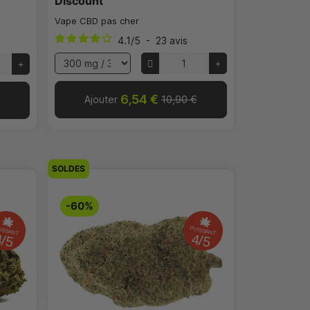
Discount
Vape CBD pas cher
4.1
/
5
-
23
avis
6,54 €
Ajouter
10,90 €
SOLDES
-60%
ISSANT
PUISSANT
4/5
4/5