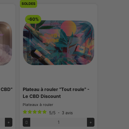
SOLDES
-60%
e CBD"
Plateau à rouler "Tout roule" -
Le CBD Discount
Plateaux à rouler
5
/
5
-
3
avis