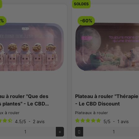
S
SOLDES
0%
-60%
au à rouler "Que des
Plateau à rouler "Thérapi
s plantes" - Le CBD…
- Le CBD Discount
ux à rouler
Plateaux à rouler
4.5
/
5
-
2
avis
5
/
5
-
1
avis