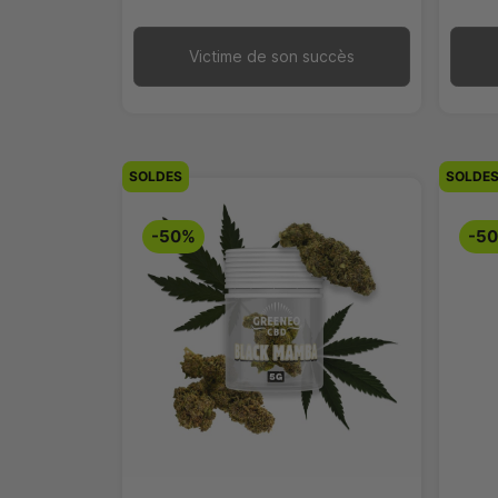
Victime de son succès
SOLDES
SOLDE
-50%
-5