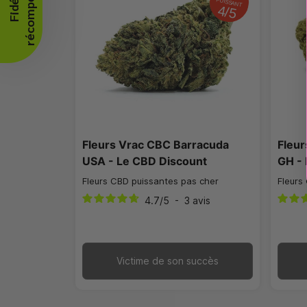
🔥
F
i
d
é
l
i
t
é
r
é
c
o
m
p
e
n
s
é
e
PUISSANT
4/5
Fleurs Vrac CBC Barracuda
Fleu
USA - Le CBD Discount
GH - 
Fleurs CBD puissantes pas cher
Fleurs
4.7
/
5
-
3
avis
Victime de son succès