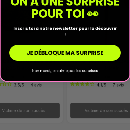
ON A UNE SURPRISE
PU
POUR TOI 👀
Inscris toi à notre newsletter pour la découvrir
!
JE DÉBLOQUE MA SURPRISE
rs CBD Vrac Cannadream
Pré-roll MCP-N Tropicana
Le CBD Discount
Cherry 30 % - Jok'Air
Non merci, je n'aime pas les surprises
 CBD pas cher
Pré-rolls CBD pas cher
3.5
/
5
-
4
avis
4.1
/
5
-
7
avis
Victime de son succès
Victime de son succès