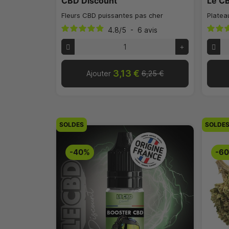
CBD Discount
Le C
Fleurs CBD puissantes pas cher
Platea
4.8
/
5
-
6
avis
3,13 €
Ajouter
6,25 €
SOLDES
SOLDE
-40%
-6