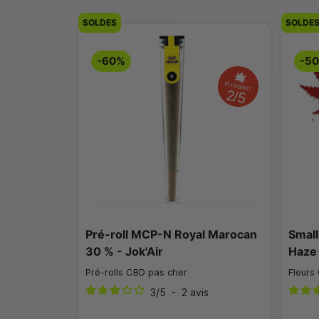
SOLDES
SOLDE
-60%
-5
PUISSANT
2/5
Pré-roll MCP-N Royal Marocan
Smal
30 % - Jok'Air
Haze 
Pré-rolls CBD pas cher
Fleurs
3
/
5
-
2
avis