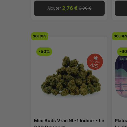
2,76 €
Ajouter
6,90 €
SOLDES
SOLDE
-50%
-6
PUISSANT
4/5
Mini Buds Vrac NL-1 Indoor - Le
Plate