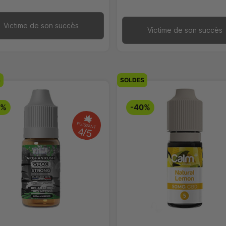
Victime de son succès
Victime de son succès
S
SOLDES
0%
-40%
PUISSANT
4/5