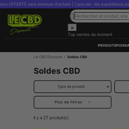
E sans minimum d'achats | Canicule : les expéditions peuvent être 
Top ventes du moment
PRODUITS
PUISS
Le CBD Discount
Soldes CBD
Soldes CBD
Type de produit
Plus de filtres
Il y a 27 produit(s).