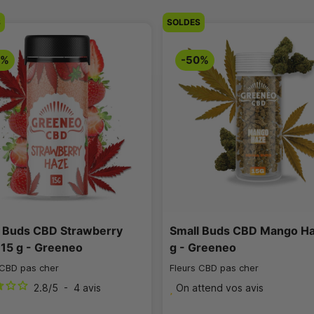
S
SOLDES
0%
-50%
l Buds CBD Strawberry
Small Buds CBD Mango Ha
15 g - Greeneo
g - Greeneo
 CBD pas cher
Fleurs CBD pas cher
2.8
/
5
-
4
avis
On attend vos avis