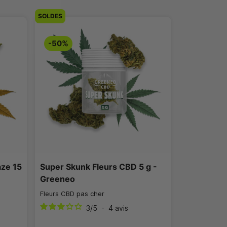
SOLDES
-50%
ze 15
Super Skunk Fleurs CBD 5 g -
Greeneo
Fleurs CBD pas cher
3
/
5
-
4
avis