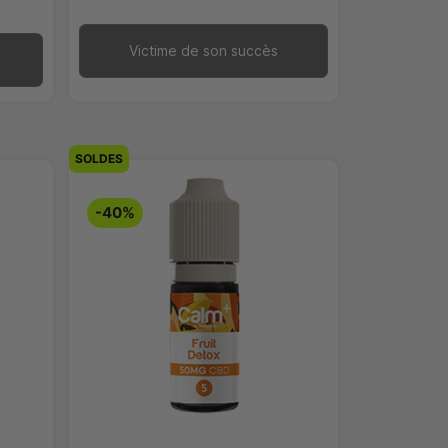
Victime de son succès
SOLDES
-40%