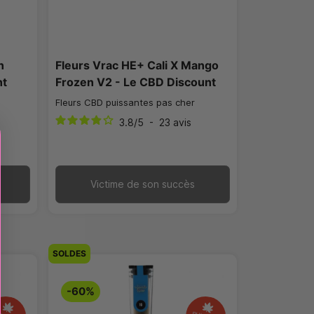
n
Fleurs Vrac HE+ Cali X Mango
nt
Frozen V2 - Le CBD Discount
Fleurs CBD puissantes pas cher
3.8
/
5
-
23
avis
Victime de son succès
SOLDES
-60%