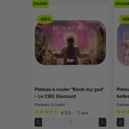
SOLDES
SOLDE
-60%
-6
Plateau à rouler "Beuh my god"
Plate
- Le CBD Discount
belle
Plateaux à rouler
Platea
4.5
/
5
-
2
avis