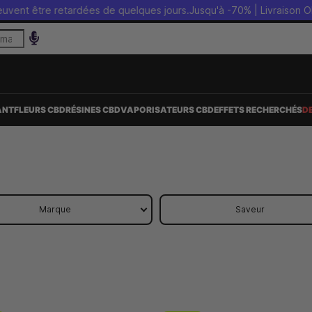
retardées de quelques jours.
Jusqu'à -70% | Livraison OFFERTE sans 
ANT
FLEURS CBD
RÉSINES CBD
VAPORISATEURS CBD
EFFETS RECHERCHÉS
D
Marque
Saveur