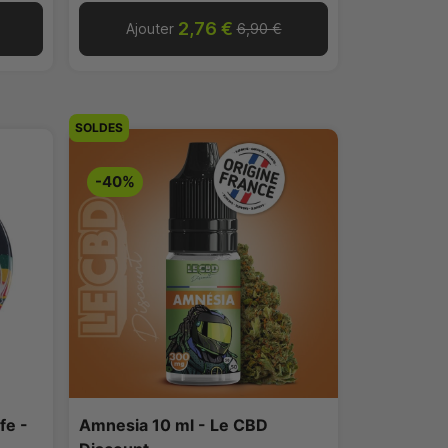
2,76 €
Ajouter
6,90 €
SOLDES
-40%
fe -
Amnesia 10 ml - Le CBD