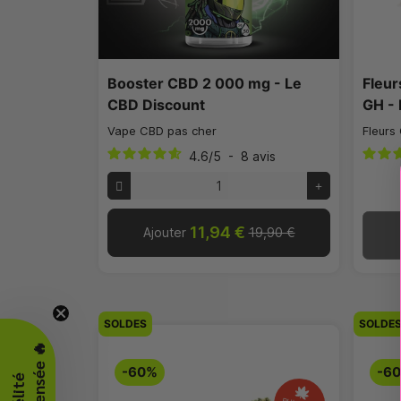
Booster CBD 2 000 mg - Le
Fleu
CBD Discount
GH - 
Vape CBD pas cher
Fleurs
4.6
/
5
-
8
avis
11,94 €
Ajouter
19,90 €
SOLDES
SOLDE
-60%
-6