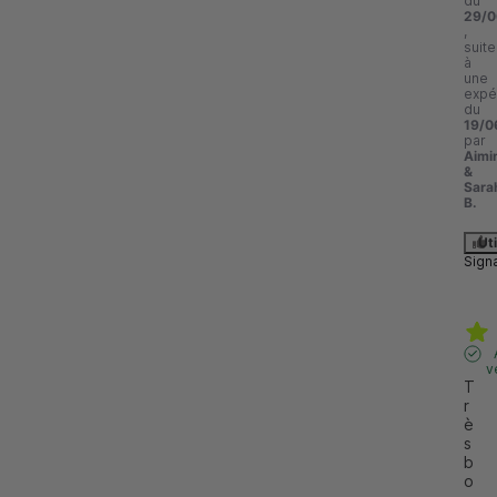
du
29/0
,
suite
à
une
expé
du
19/0
par
Aimi
&
Sara
B.
Uti
Sign
v
T
r
è
s 
b
o