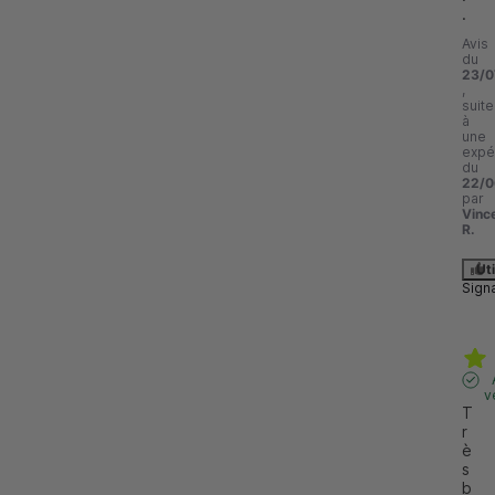
.
Avis
du
23/0
,
suite
à
une
expé
du
22/0
par
Vinc
R.
Uti
Sign
v
T
r
è
s 
b