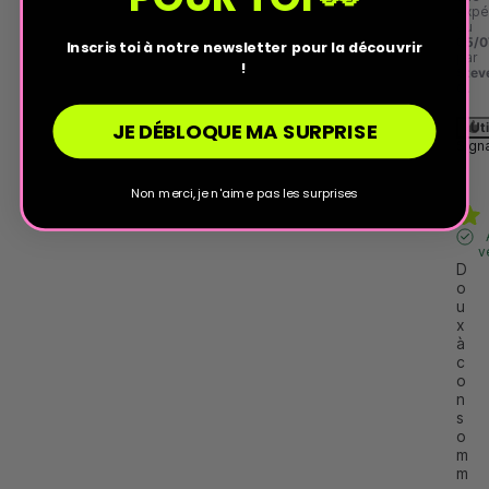
expé
du
05/0
Inscris toi à notre newsletter pour la découvrir
par
!
Stev
C.
JE DÉBLOQUE MA SURPRISE
Uti
Sign
Non merci, je n'aime pas les surprises
v
D
o
u
x 
à 
c
o
n
s
o
m
m