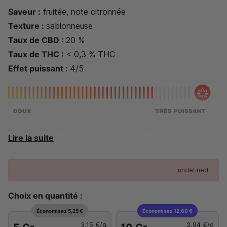
Saveur :
fruitée, note citronnée
Texture :
sablonneuse
Taux de
CBD
:
20 %
Taux de THC :
< 0,3 % THC
Effet puissant :
4
/5
Découvrez la Résine Pollen Millenium CBC, une création
Lire la suite
d’exception issue d’une génétique soigneusement
sélectionnée, reconnue pour son équilibre et sa qualité. Sa
texture fine et poudreuse, typique des pollens haut de
undefined
gamme, offre une manipulation agréable et une combustion
homogène.
Choix en quantité :
Fabrication Française Artisanale
Économisez 5,25 €
Économisez 12,60 €
3,15 €
/g
2,94 €
/g