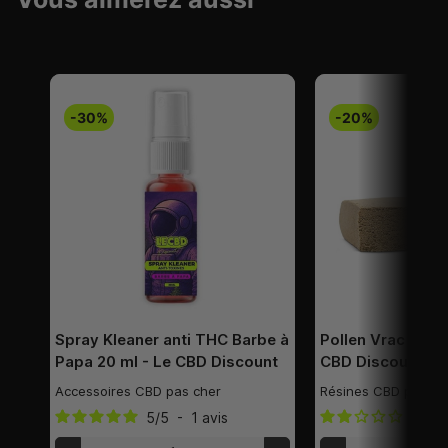
-30%
-20%
Spray Kleaner anti THC Barbe à
Pollen Vrac CBC S
Papa 20 ml - Le CBD Discount
CBD Discount
Accessoires CBD pas cher
Résines CBD puissa
5
/
5
-
1
avis
2
/
5