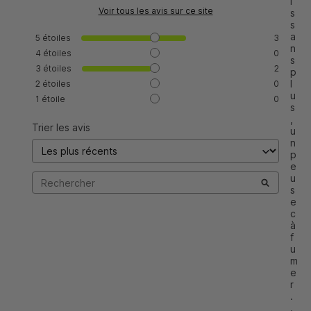
i
Voir tous les avis sur ce site
s 
s
a
5
étoiles
3
n
4
étoiles
0
s 
3
étoiles
2
p
l
2
étoiles
0
u
1
étoile
0
s
, 
Trier les avis
u
n 
p
e
u 
s
e
c 
à 
f
u
m
e
r
.
.