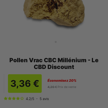
Pollen Vrac CBC Millénium - Le
CBD Discount
3,36 €
Économisez 20%
4,20 €
Prix de vente
4.2
/
5
-
5
avis