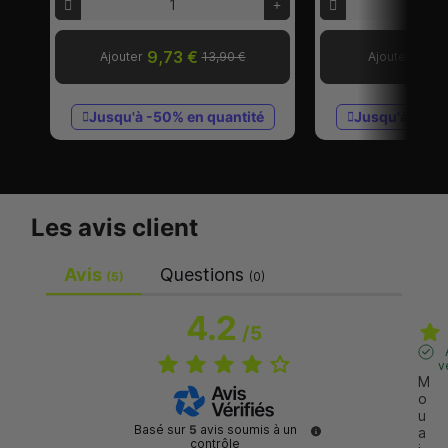
9,73 €
3,3
Ajouter
13,90 €
Ajouter
Jusqu'à -50% en quantité
Jusqu'à -60%
Les avis client
Avis
Questions
(5)
(0)
4.2
/
5
v
M
o
u
Basé sur
5
avis soumis à un
a
contrôle