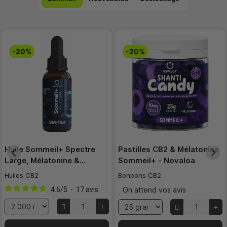
-20%
-20%
Huile Sommeil+ Spectre
Pastilles CB2 & Mélatonine
Large, Mélatonine &…
Sommeil+ - Novaloa
Huiles CB2
Bonbons CB2
4.6
/
5
-
17
avis
On attend vos avis