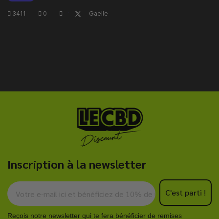
3411
·
0
·
·
Gaelle
Inscription à la newsletter
C'est parti !
Reçois notre newsletter qui te fera bénéficier de remises