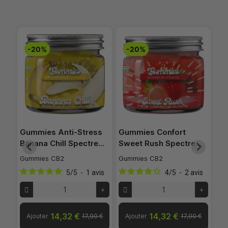
-20%
-20%
er
Gummies Anti-Stress
Gummies Confort
Sp
Banana Chill Spectre…
Sweet Rush Spectre…
Ci
Gummies CB2
Gummies CB2
Acc
is
5
/
5
-
1
avis
4
/
5
-
2
avis
O
14,32 €
14,32 €
 €
Ajouter
17,90 €
Ajouter
17,90 €