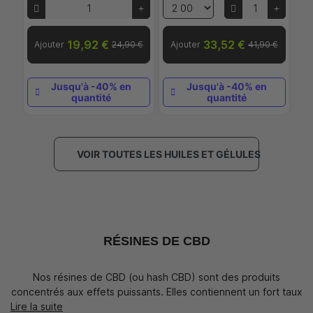
19,92 €
33,52 €
 €
Ajouter
24,90 €
Ajouter
41,90 €
A
Jusqu'à -40% en
Jusqu'à -40% en
quantité
quantité
VOIR TOUTES LES HUILES ET GÉLULES
RÉSINES DE CBD
Nos résines de CBD (ou hash CBD) sont des produits
concentrés aux effets puissants. Elles contiennent un fort taux
Lire la suite
de CBD tout en respectant les normes légales de THC.