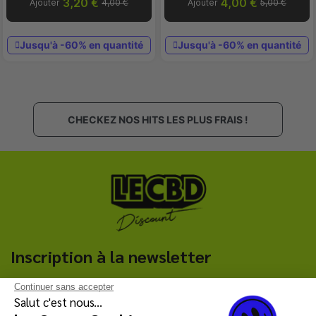
3,20 €
4,00 €
Ajouter
4,00 €
Ajouter
5,00 €
Jusqu'à -60% en quantité
Jusqu'à -60% en quantité
CHECKEZ NOS HITS LES PLUS FRAIS !
Inscription à la newsletter
Continuer sans accepter
C'est parti !
Salut c'est nous...