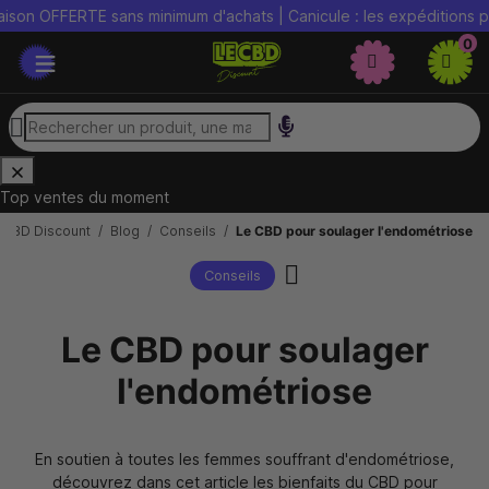
FFERTE sans minimum d'achats | Canicule : les expéditions peuvent 
0
Top ventes du moment
 CBD Discount
Blog
Conseils
Le CBD pour soulager l'endométriose
Conseils
Le CBD pour soulager
l'endométriose
En soutien à toutes les femmes souffrant d'endométriose,
découvrez dans cet article les bienfaits du CBD pour