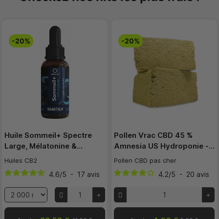
-20%
-20%
Huile Sommeil+ Spectre
Pollen Vrac CBD 45 %
Large, Mélatonine &…
Amnesia US Hydroponie -…
Huiles CB2
Pollen CBD pas cher
4.6
/
5
-
17
avis
4.2
/
5
-
20
avis