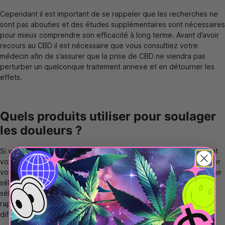
Cependant il est important de se rappeler que les recherches ne
sont pas abouties et des études supplémentaires sont nécessaires
pour mieux comprendre son efficacité à long terme. Avant d’avoir
recours au CBD il est nécessaire que vous consultiez votre
médecin afin de s’assurer que la prise de CBD ne viendra pas
perturber un quelconque traitement annexe et en détourner les
effets.
Quels produits utiliser pour soulager
les douleurs ?
Si vous souhaitez être accompagné par des produits CBD durant
votre cycle menstruel ou en parallèle de traitement pour soulager
vos douleurs et inflammations, c'est possible. Vous avez une large
sélection de produits à base de CBD, nous vous avons fait une
sélection des produits les plus efficaces, afin d’avoir une action
rapide qui vous soulagera durablement pendant ces périodes
difficiles.