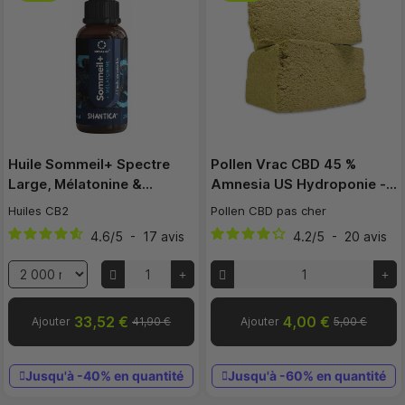
Huile Sommeil+ Spectre
Pollen Vrac CBD 45 %
Large, Mélatonine &…
Amnesia US Hydroponie -…
Huiles CB2
Pollen CBD pas cher
4.6
/
5
-
17
avis
4.2
/
5
-
20
avis
33,52 €
4,00 €
Ajouter
41,90 €
Ajouter
5,00 €
Jusqu'à -40% en quantité
Jusqu'à -60% en quantité