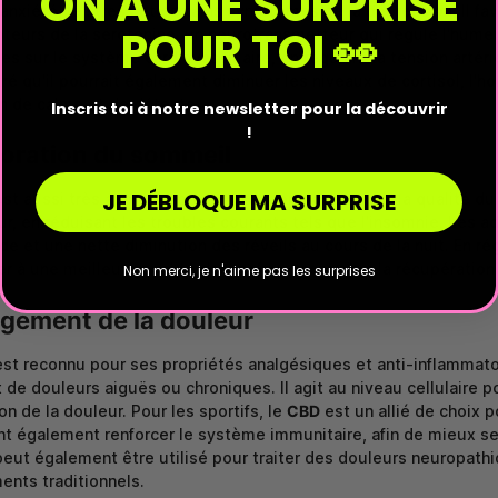
ON A UNE SURPRISE
l'anxiété, le stress et certains symptômes de la dépression. Il fa
POUR TOI 👀
pteurs de la sérotonine, un neurotransmetteur qui régule l'hume
es sur le système cardiovasculaire, en régulant la tension artéri
ré qu'il pourrait également diminuer les niveaux de cortisol, l'h
n de calme et de détente.
Inscris toi à notre newsletter pour la découvrir
!
oration du sommeil
JE DÉBLOQUE MA SURPRISE
st aussi très apprécié pour son action positive sur la qualité du
ur, en réduisant les troubles courants tels que l'insomnie. Les 
ide et une nette diminution des réveils au cours de la nuit. En ré
r à une meilleure qualité de vie, favorisant ainsi la récupération
Non merci, je n'aime pas les surprises
gement de la douleur
st reconnu pour ses propriétés analgésiques et anti-inflammatoi
t de douleurs aiguës ou chroniques. Il agit au niveau cellulaire p
on de la douleur. Pour les sportifs, le
CBD
est un allié de choix 
nt également renforcer le système immunitaire, afin de mieux se 
eut également être utilisé pour traiter des douleurs neuropathiq
nts traditionnels.