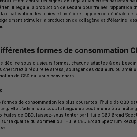
ants luttent contre les signes de l'âge et les effets néfastes de
érien, il régule la production de sébum pour freiner l'apparition 
la cicatrisation des plaies et améliore l'apparence générale de la
 également stimuler la production de collagène et d'élastine, esse
au.
différentes formes de consommation 
e décline sous plusieurs formes, chacune adaptée à des besoins
 cherchiez à réduire le stress, soulager des douleurs ou amélio
ation de CBD qui vous conviendra.
s
s formes de consommation les plus courantes, l’huile de
CBD
est
sang. Elle s'administre sous la langue ou peut même être mélan
ux huiles de
CBD
, laissez-vous tenter par l'
Huile CBD Broad Spec
 sur la qualité du sommeil ou l'
Huile CBD Broad Spectrum Recup
re.