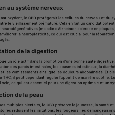
en au système nerveux
 antioxydant, le
CBD
protégerait les cellules du cerveau et du s
ontre le vieillissement prématuré. Cela en fait un candidat potent
 neurodégénératives (maladie d'Alzheimer, sclérose en plaques, m
améliorer la neuroplasticité, ce qui est crucial pour la réparatio
agés.
itation de la digestion
oue un rôle actif dans la promotion d'une bonne santé digestive. 
ation des parois intestinales, les spasmes intestinaux, la diarrhé
et les vomissements ainsi que les douleurs abdominales. Et bi
 THC, il peut cependant réguler l'appétit de manière subtile. L
al sain, ce qui est essentiel pour une digestion optimale et un 
ction de la peau
ses multiples bienfaits, le
CBD
préserve la jeunesse, la santé et 
toires réduisent les irritations, les rougeurs, les démangeaisons