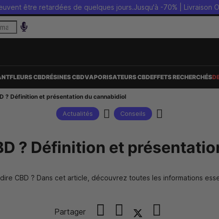
re retardées de quelques jours.
Jusqu'à -70% | Livraison OFFERTE sa
ANT
FLEURS CBD
RÉSINES CBD
VAPORISATEURS CBD
EFFETS RECHERCHÉS
D
D ? Définition et présentation du cannabidiol
Actualités
Conseils
D ? Définition et présentati
ire CBD ? Dans cet article, découvrez toutes les informations essent
Partager