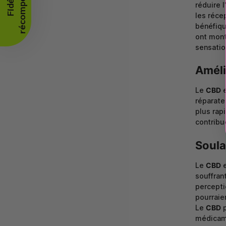
🔥
F
i
d
é
l
i
t
é
r
é
c
o
m
p
e
n
s
é
e
réduire 
les réce
bénéfiqu
ont mont
sensatio
Améli
Le
CBD
e
réparate
plus rap
contribue
Soula
Le
CBD
e
souffran
percepti
pourraie
Le
CBD
p
médicame