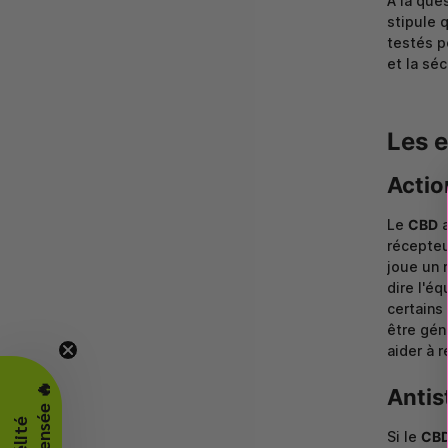
À la que
stipule 
testés p
et la sé
Les e
Actio
Le
CBD
a
récepteu
joue un 
dire l'éq
certains
être gén
aider à 
Antis
Si le
CB