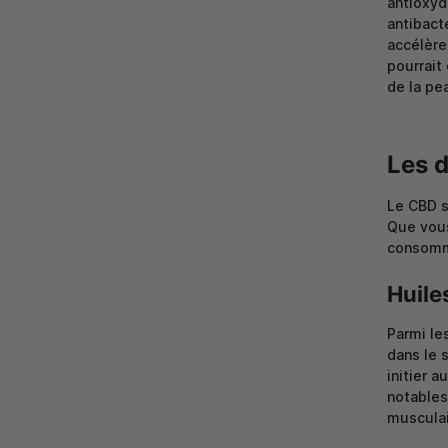
antioxyd
antibact
accélère 
pourrait
de la pe
Les 
Le CBD s
Que vous
consomm
Huile
Parmi le
dans le 
initier a
notables
musculai