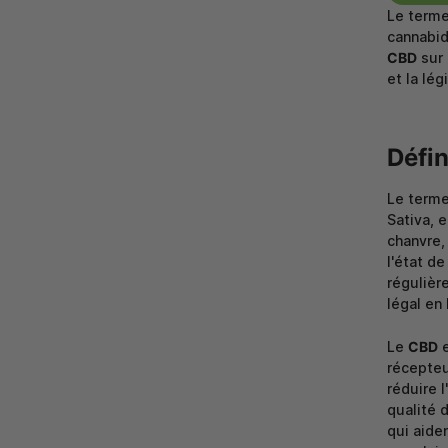
Le term
cannabid
CBD
sur 
et la lé
Défin
Le term
Sativa, 
chanvre,
l'état d
régulièr
légal en
Le
CBD
e
récepteu
réduire l
qualité 
qui aide