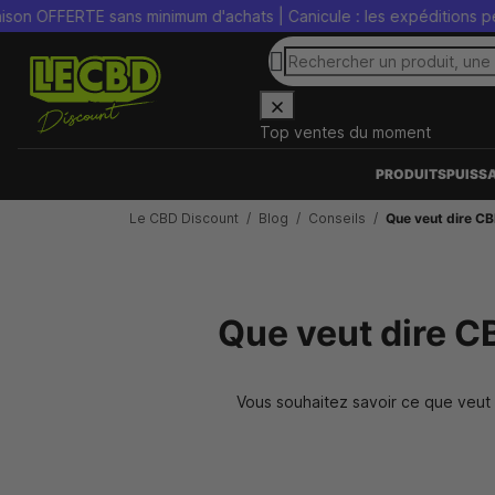
ERTE sans minimum d'achats | Canicule : les expéditions peuvent êt
Top ventes du moment
PRODUITS
PUISS
Le CBD Discount
Blog
Conseils
Que veut dire CB
Que veut dire CB
Vous souhaitez savoir ce que veut d