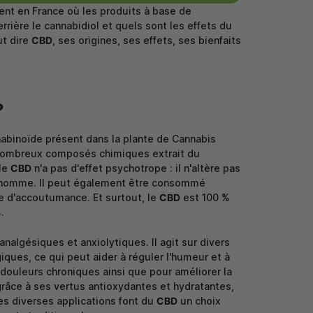
ent en France où les produits à base de
rrière le cannabidiol et quels sont les effets du
ut dire
CBD
, ses origines, ses effets, ses bienfaits
?
nnabinoïde présent dans la plante de Cannabis
nombreux composés chimiques extrait du
 le
CBD
n'a pas d'effet psychotrope : il n'altère pas
l'homme. Il peut également être consommé
e d'accoutumance. Et surtout, le
CBD
est 100 %
.
algésiques et anxiolytiques. Il agit sur divers
ues, ce qui peut aider à réguler l'humeur et à
 douleurs chroniques ainsi que pour améliorer la
grâce à ses vertus antioxydantes et hydratantes,
es diverses applications font du
CBD
un choix