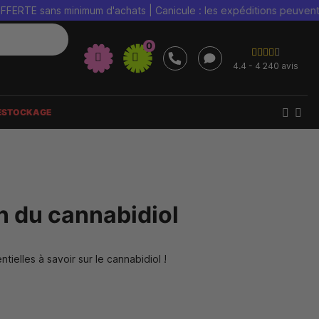
ns minimum d'achats | Canicule : les expéditions peuvent être ret
0
4.4 - 4 240 avis
ESTOCKAGE
on du cannabidiol
ielles à savoir sur le cannabidiol !