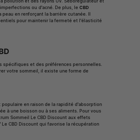
 la pollution et des rayons UV. Séborégulateur et
d'imperfections ou d'acné. De plus, le
CBD
 peau en renforçant la barrière cutanée. Il
ntiels pour maintenir la fermeté et l'élasticité
CBD
 spécifiques et des préférences personnelles.
rer votre sommeil, il existe une forme de
 populaire en raison de la rapidité d'absorption
gée à une boisson ou à ses aliments. Pour vous
trum Sommeil Le CBD Discount
aux effets
' Le CBD Discount
qui favorise la récupération