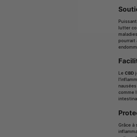
Souti
Puissant
lutter c
maladies
pourrait 
endomm
Facil
Le
CBD
j
l'inflamm
nausées 
comme le
intestin
Prote
Grâce à 
inflamma