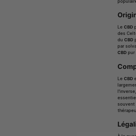
populair
Origi
Le
CBD
p
des Celt
du
CBD
p
par solva
CBD
pur 
Compa
Le
CBD
e
largemen
l'inverse
essentiel
souvent 
thérapeu
Légal