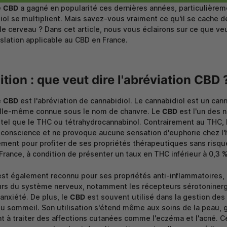
e
CBD
a gagné en popularité ces dernières années, particulièrem
iol se multiplient. Mais savez-vous vraiment ce qu'il se cache de
le cerveau ? Dans cet article, nous vous éclairons sur ce que ve
gislation applicable au CBD en France.
ition : que veut dire l'abréviation CBD 
e
CBD
est l'abréviation de cannabidiol. Le cannabidiol est un ca
elle-même connue sous le nom de chanvre. Le
CBD
est l'un des 
 tel que le THC ou tétrahydrocannabinol. Contrairement au THC,
e conscience et ne provoque aucune sensation d'euphorie chez 
ement pour profiter de ses propriétés thérapeutiques sans risqu
 France, à condition de présenter un taux en THC inférieur à 0,3 %
st également reconnu pour ses propriétés anti-inflammatoires, an
rs du système nerveux, notamment les récepteurs sérotoninergiq
'anxiété. De plus, le
CBD
est souvent utilisé dans la gestion des
du sommeil. Son utilisation s'étend même aux soins de la peau, 
nt à traiter des affections cutanées comme l'eczéma et l'acné. C