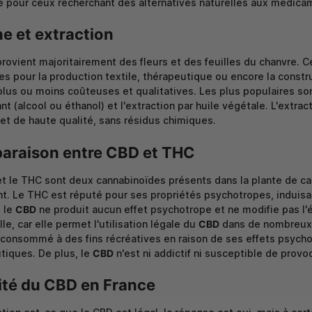
e pour ceux recherchant des alternatives naturelles aux médicam
ne et extraction
rovient majoritairement des fleurs et des feuilles du chanvre. Ce
es pour la production textile, thérapeutique ou encore la constru
lus ou moins coûteuses et qualitatives. Les plus populaires sont
nt (alcool ou éthanol) et l'extraction par huile végétale. L'extra
et de haute qualité, sans résidus chimiques.
raison entre CBD et THC
t le THC sont deux cannabinoïdes présents dans la plante de cann
t. Le THC est réputé pour ses propriétés psychotropes, induisan
, le
CBD
ne produit aucun effet psychotrope et ne modifie pas l'é
le, car elle permet l'utilisation légale du
CBD
dans de nombreux p
consommé à des fins récréatives en raison de ses effets psycho
tiques. De plus, le
CBD
n'est ni addictif ni susceptible de provo
ité du CBD en France