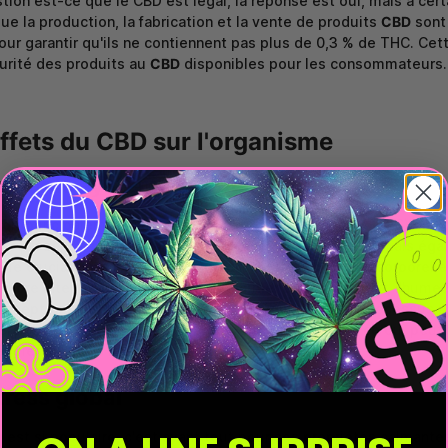
stion est-ce que le CBD est légal, la réponse est oui, mais à cer
que la production, la fabrication et la vente de produits
CBD
sont 
our garantir qu'ils ne contiennent pas plus de 0,3 % de THC. Cett
curité des produits au
CBD
disponibles pour les consommateurs.
ffets du CBD sur l'organisme
n sur le système endocannabinoïde
git principalement sur le système endocannabinoïde (SEC) du co
rs présents dans de nombreux organes chez l'humain, mais ég
rôle crucial dans la régulation de différentes fonctions corporell
uilibre interne du corps. Il agit notamment sur la douleur, l'humeu
 récepteurs, le
CBD
peut donc aider à équilibrer ces processus p
éral. De plus, il influence les récepteurs CB1 et CB2, ce qui peu
réguler diverses réponses corporelles.
tress global
D
est si populaire, c'est avant tout pour ses propriétés calmant