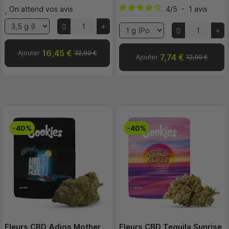
On attend vos avis
4
/
5
-
1
avis
16,45 €
Ajouter
32,90 €
7,74 €
Ajouter
12,90 €
-40%
-40%
Fleurs CBD Adios Mother
Fleurs CBD Tequila Sunrise