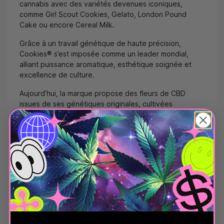
cannabis avec des variétés devenues iconiques,
comme Girl Scout Cookies, Gelato, London Pound
Cake ou encore Cereal Milk.
Grâce à un travail génétique de haute précision,
Cookies® s’est imposée comme un leader mondial,
alliant puissance aromatique, esthétique soignée et
excellence de culture.
Aujourd’hui, la marque propose des fleurs de CBD
issues de ses génétiques originales, cultivées
légalement en Europe, pour offrir une expérience
fidèle au goût Cookies, sans les effets psychoactifs du
THC.
Fleurs de CBD Cookies®
disponibles sur Le CBD
Discount
Sur Le CBD Discount, nous avons sélectionné pour
vous les meilleures fleurs CBD Cookies®, disponibles