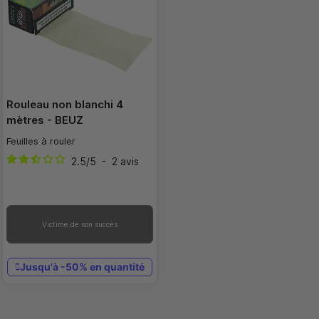
Rouleau non blanchi 4
mètres - BEUZ
Feuilles à rouler
2.5
/
5
-
2
avis
Victime de son succès
Jusqu'à -50% en quantité