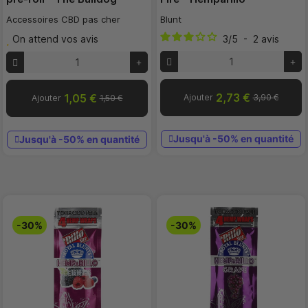
Accessoires CBD pas cher
Blunt
On attend vos avis
3
/
5
-
2
avis
2,73 €
1,05 €
Ajouter
3,90 €
Ajouter
1,50 €
Jusqu'à -50% en quantité
Jusqu'à -50% en quantité
-30%
-30%