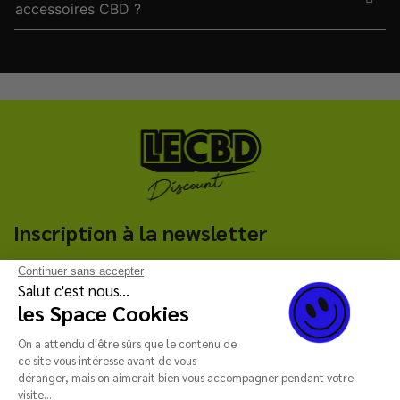
accessoires CBD ?
Inscription à la newsletter
Continuer sans accepter
C'est parti !
Salut c'est nous...
les Space Cookies
Reçois notre newsletter qui te fera bénéficier de remises
exclusives (code promo, réductions additionnelles etc.) ! 🖤
On a attendu d'être sûrs que le contenu de
ce site vous intéresse avant de vous
déranger, mais on aimerait bien vous accompagner pendant votre
visite...