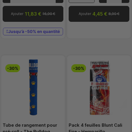
11,83 €
4,45 €
Ajouter
16,90 €
Ajouter
8,90 €
Jusqu'à -50% en quantité
-30%
-30%
Tube de rangement pour
Pack 4 feuilles Blunt Cali
pré-roll - The Bulldog
Fire - Hemparillo