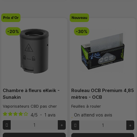
Prix d'Or
Nouveau
-20%
-30%
Chambre à fleurs eKwik -
Rouleau OCB Premium 4,85
Sunakin
mètres - OCB
Vaporisateurs CBD pas cher
Feuilles à rouler
4
/
5
-
1
avis
On attend vos avis