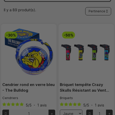
Il y a 89 produit(s).
Pertinence
-30%
-50%
Cendrier rond en verre bleu
Briquet tempête Crazy
- The Bulldog
Skulls Résistant au Vent…
Cendriers
Briquets
5
/
5
-
1
avis
5
/
5
-
1
avis