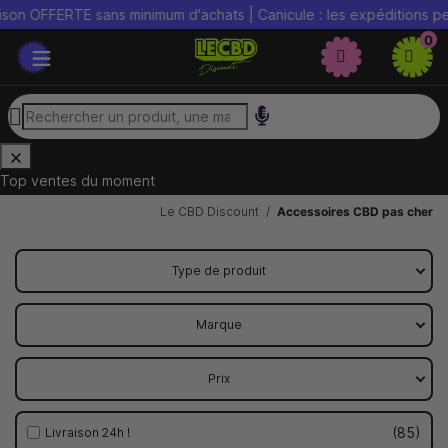
FFERTE sans minimum d'achats | Canicule : les expéditions peuvent 
0
Top ventes du moment
Le CBD Discount
Accessoires CBD pas cher
Type de produit
Marque
Prix
85
Livraison 24h !