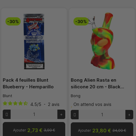
-30%
-30%
Pack 4 feuilles Blunt
Bong Alien Rasta en
Blueberry - Hemparillo
silicone 20 cm - Black…
Blunt
Bong
4.5
/
5
-
2
avis
On attend vos avis
2,73 €
23,80 €
Ajouter
3,90 €
Ajouter
34,00 €