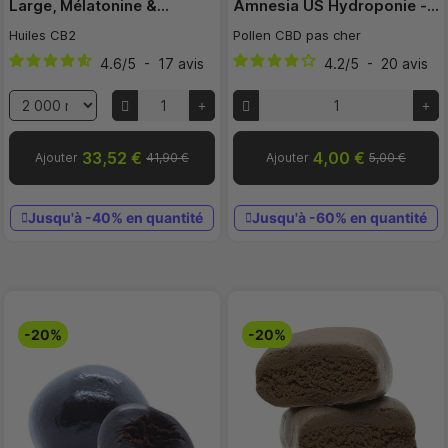
Large, Mélatonine &…
Amnesia US Hydroponie -…
Huiles CB2
Pollen CBD pas cher
4.6
/
5
-
17
avis
4.2
/
5
-
20
avis
33,52 €
4,00 €
Ajouter
41,90 €
Ajouter
5,00 €
Jusqu'à -40% en quantité
Jusqu'à -60% en quantité
-20%
-20%