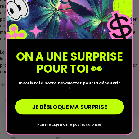
réaliser vos propres e-liquides au CBD. Dans la même optique
qu’un booster de nicotine classique, vous allez pouvoir l’utiliser
pour ajouter du CBD dans vos préparations. Vous pouvez l’ajouter
dans vos flacons 50 ml pour obtenir un e-liquide parfumé au CBD,
mais vous pouvez tout aussi bien l’utiliser en réalisant une recette
complète.
ON A UNE SURPRISE
Le format DIY vous permet de confectionner vos propres e-
liquides entièrement, c’est vous qui décidez des différentes
POUR TOI 👀
proportions de base, de CBD et d’arôme si vous souhaitez ajouter
une saveur au e-liquide. C’est un format 100% personnalisable.
Inscris toi à notre newsletter pour la découvrir
Elisa
!
Partager
JE DÉBLOQUE MA SURPRISE
Produits associés
Non merci, je n'aime pas les surprises