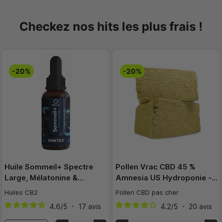
Checkez nos hits les plus frais !
-20%
-20%
Huile Sommeil+ Spectre
Pollen Vrac CBD 45 %
Large, Mélatonine &…
Amnesia US Hydroponie -…
Huiles CB2
Pollen CBD pas cher
4.6
/
5
-
17
avis
4.2
/
5
-
20
avis