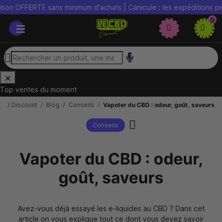
ERTE sans minimum d'achats | Canicule : les expéditions peuvent ê
0
Top ventes du moment
CBD Discount
Blog
Conseils
Vapoter du CBD : odeur, goût, saveurs
Conseils
Vapoter du CBD : odeur,
goût, saveurs
Avez-vous déjà essayé les e-liquides au CBD ? Dans cet
article on vous explique tout ce dont vous devez savoir