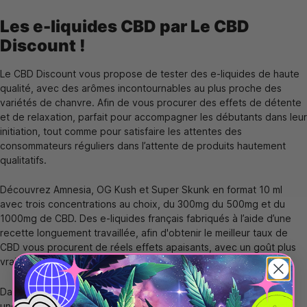
Les e-liquides CBD par Le CBD
Discount !
Le CBD Discount vous propose de tester des e-liquides de haute
qualité, avec des arômes incontournables au plus proche des
variétés de chanvre. Afin de vous procurer des effets de détente
et de relaxation, parfait pour accompagner les débutants dans leur
initiation, tout comme pour satisfaire les attentes des
consommateurs réguliers dans l’attente de produits hautement
qualitatifs.
Découvrez
Amnesia
,
OG Kush
et
Super Skunk
en format 10 ml
avec trois concentrations au choix, du 300mg du 500mg et du
1000mg de CBD. Des e-liquides français fabriqués à l’aide d’une
recette longuement travaillée, afin d'obtenir le meilleur taux de
CBD vous procurent de réels effets apaisants, avec un goût plus
vrai que nature.
Dans la même lignée nous avons élaboré un booster CBD avec
une concentration de 2000mg, grâce auquel vous allez pouvoir