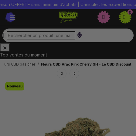
ERTE sans minimum d'achats | Canicule : les expéditions peuvent ê
0
Top ventes du moment
Fleurs CBD pas cher
Fleurs CBD Vrac Pink Cherry GH - Le CBD Discount
Nouveau