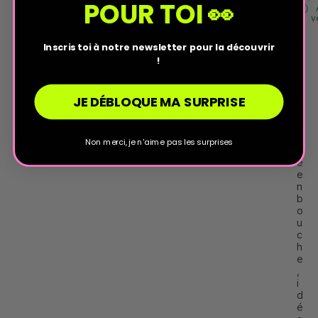
POUR TOI 👀
v
T
r
Inscris toi à notre newsletter pour la découvrir
è
!
s 
a
g
JE DÉBLOQUE MA SURPRISE
r
é
a
b
Non merci, je n'aime pas les surprises
l
e 
e
n 
b
o
u
c
h
e
, 
i
d
é