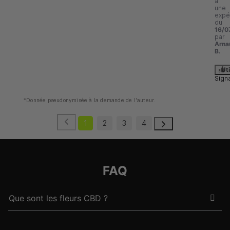
à
une
expé
du
16/0
par
Arna
B.
Uti
Sign
*Donnée pseudonymisée à la demande de l'auteur.
1
2
3
4
FAQ
Que sont les fleurs CBD ?