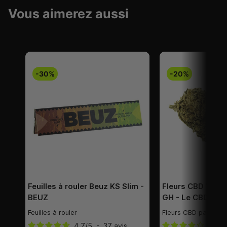
Vous aimerez aussi
-30%
-20%
Feuilles à rouler Beuz KS Slim -
Fleurs CBD Vrac
BEUZ
GH - Le CBD Dis
Feuilles à rouler
Fleurs CBD pas cher
4.7
/
5
-
37
avis
4
/
5