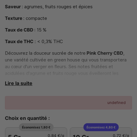
Saveur
: agrumes, fruits rouges et épices
Texture
: compacte
Taux de CBD
: 15 %
Taux de THC
: < 0,3% THC
Découvrez la douceur sucrée de notre
Pink Cherry CBD
,
une variété cultivée en green house qui vous transportera
au cœur d'un verger en fleurs. Ses notes fruitées et
acidulées d'agrume et fruits rouge vous éveilleront les
papilles. Un délice gourmand à petit prix, grâce à notre
Lire la suite
collaboration exclusive avec des producteurs passionnés.
Exclusivité CBD Discount : la cerise sur le gâteau de vos
journées !
undefined
Fabrication Italie
Choix en quantité :
Économisez 1,80 €
Économisez 4,80 €
0,84 €
/g
0,72 €
/g