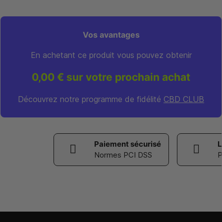
Vos avantages
En achetant ce produit vous pouvez obtenir
0,00 € sur votre prochain achat
Découvrez notre programme de fidélité
CBD CLUB
Paiement sécurisé
L
Normes PCI DSS
P