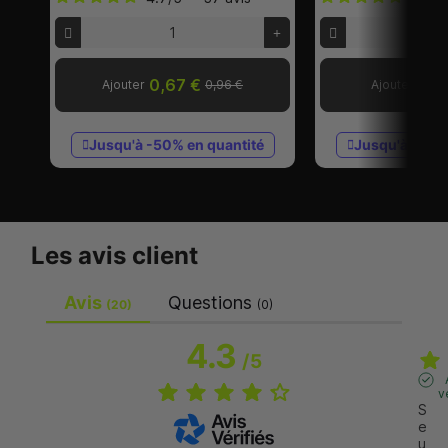
0,67 €
1,2
Ajouter
0,96 €
Ajouter
Jusqu'à -50% en quantité
Jusqu'à -60%
Les avis client
Avis
Questions
(20)
(0)
4.3
/
5
v
S
e
u