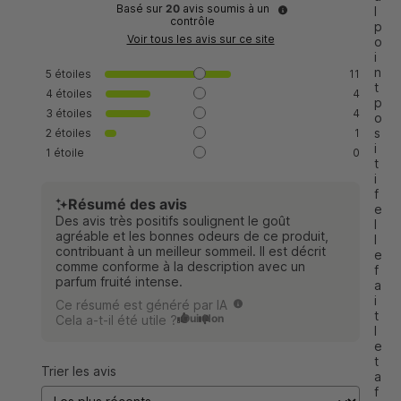
Basé sur
20
avis soumis à un
l 
contrôle
p
Voir tous les avis sur ce site
o
i
n
5
étoiles
11
t 
4
étoiles
4
p
3
étoiles
4
o
s
2
étoiles
1
i
1
étoile
0
t
i
f 
Résumé des avis
e
Des avis très positifs soulignent le goût
l
agréable et les bonnes odeurs de ce produit,
l
contribuant à un meilleur sommeil. Il est décrit
e 
comme conforme à la description avec un
f
parfum fruité intense.
a
i
Ce résumé est généré par IA
t 
Oui
Non
Cela a-t-il été utile ?
l
e 
t
Trier les avis
a
f 