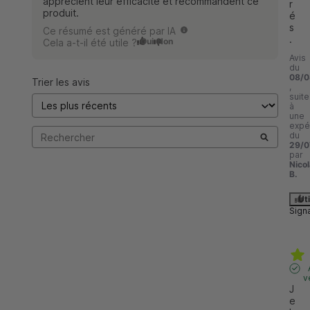
apprécient leur efficacité et recommandent ce
r
produit.
é
s
Ce résumé est généré par IA
.
Oui
Non
Cela a-t-il été utile ?
Avis
du
08/0
Trier les avis
,
suite
à
une
expé
du
29/0
par
Nico
B.
Uti
Sign
v
J
e 