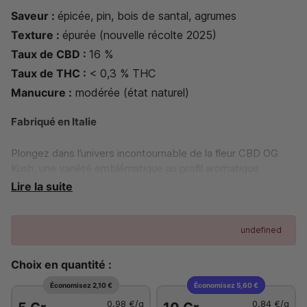
Saveur :
épicée, pin, bois de santal, agrumes
Texture :
épurée (nouvelle récolte 2025)
Taux de CBD :
16 %
Taux de THC :
< 0,3 % THC
Manucure :
modé
rée (état naturel)
Fabriqué en Italie
Plongez dans l’univers incontournable de la fleur CBD OG
Kush, une variété emblématique au profil aromatique
intense et raffiné. Issue d’une culture greenhouse italienne
Lire la suite
soigneusement maîtrisée, elle affiche un taux de CBD
d’environ 16 % pour une détente profonde et équilibrée,
sans effet psychotrope.
undefined
Choix en quantité :
Économisez 2,10 €
Économisez 5,60 €
0,98 €
/g
0,84 €
/g