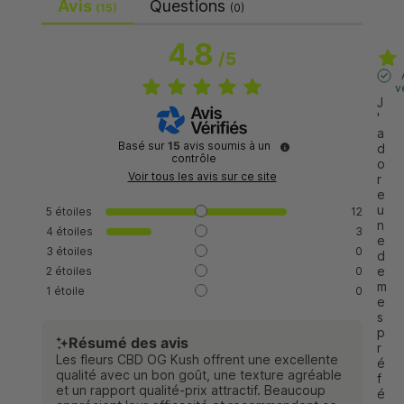
Avis
Questions
(15)
(0)
4.8
/
5
v
J
'
a
Basé sur
15
avis soumis à un
d
contrôle
o
Voir tous les avis sur ce site
r
e 
u
5
étoiles
12
n
4
étoiles
3
e 
3
étoiles
0
d
e 
2
étoiles
0
m
1
étoile
0
e
s 
p
Résumé des avis
r
Les fleurs CBD OG Kush offrent une excellente
é
qualité avec un bon goût, une texture agréable
f
et un rapport qualité-prix attractif. Beaucoup
é