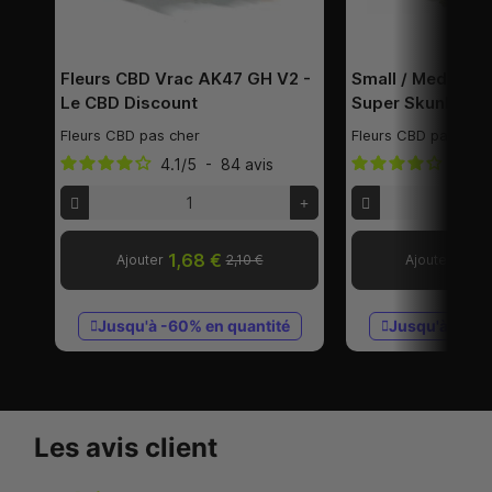
Fleurs CBD Vrac AK47 GH V2 -
Small / Medium 
Le CBD Discount
Super Skunk - L
Fleurs CBD pas cher
Fleurs CBD pas cher
4.1
/
5
-
84
avis
4.2
/
1,68 €
0,9
Ajouter
2,10 €
Ajouter
Jusqu'à -60% en quantité
Jusqu'à -60%
Les avis client