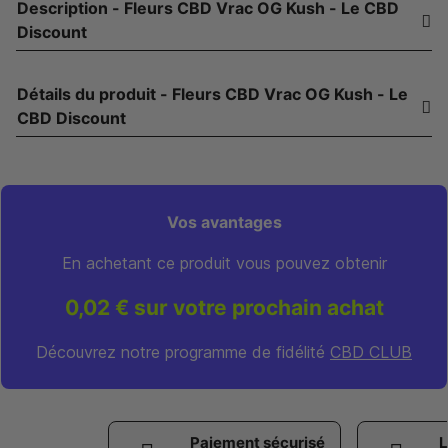
Description - Fleurs CBD Vrac OG Kush - Le CBD
Discount
Détails du produit - Fleurs CBD Vrac OG Kush - Le
CBD Discount
Vos avantages
En achetant ce produit vous pouvez obtenir
0,02 € sur votre prochain achat
Découvrez notre programme de fidélité
CBD CLUB
Paiement sécurisé
L