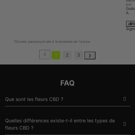
08/0
par
Ouill
A.
Uti
Sign
*Donnée pseudonymisée à la demande de l'auteur.
1
2
3
FAQ
Que sont les fleurs CBD ?
Quelles différences existe-t-il entre les types de
fleurs CBD ?