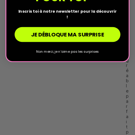
a
s 
Inscris toi à notre newsletter pour la découvrir
f
!
o
r
t 
JE DÉBLOQUE MA SURPRISE
t
r
e
s 
Non merci, je n'aime pas les surprises
a
g
r
é
a
b
l
e 
p
a
r
f
a
i
t 
p