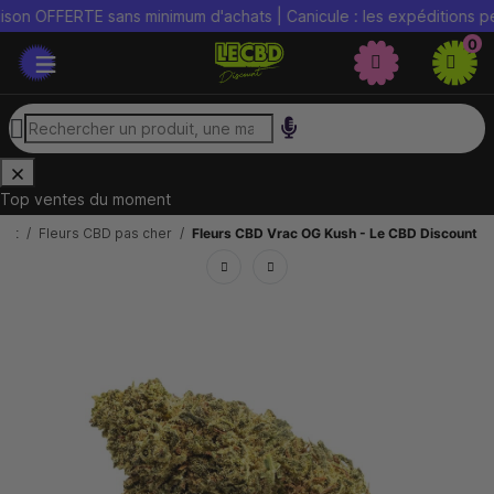
FFERTE sans minimum d'achats | Canicule : les expéditions peuvent 
0
Top ventes du moment
unt
Fleurs CBD pas cher
Fleurs CBD Vrac OG Kush - Le CBD Discount