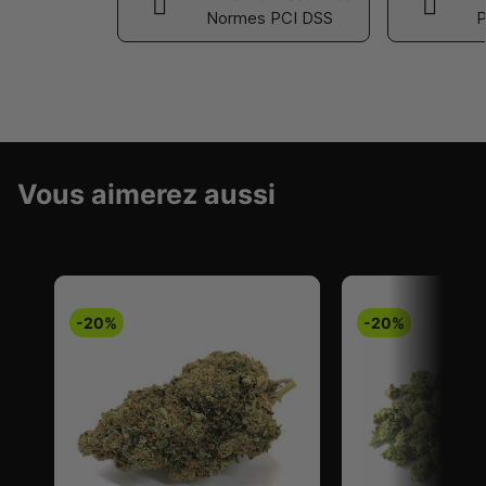
Normes PCI DSS
P
Vous aimerez aussi
-20%
-20%