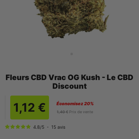
Fleurs CBD Vrac OG Kush - Le CBD
Discount
1,12 €
Économisez 20%
1,40 €
Prix de vente
4.8
/
5
-
15
avis