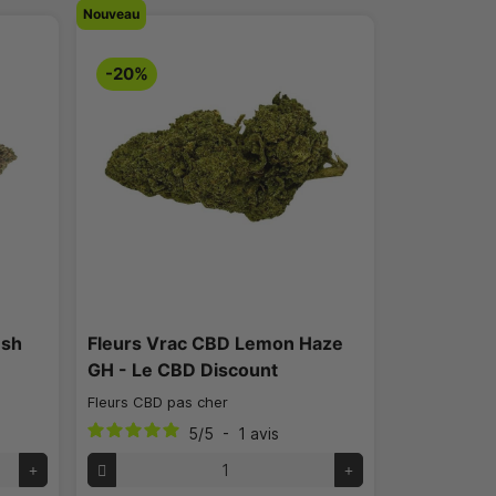
Nouveau
-20%
ush
Fleurs Vrac CBD Lemon Haze
GH - Le CBD Discount
Fleurs CBD pas cher
5
/
5
-
1
avis