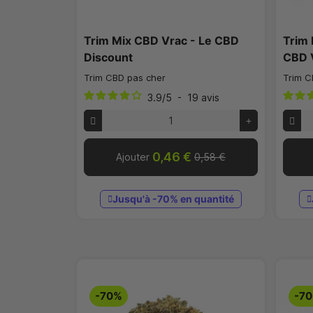
Trim Mix CBD Vrac - Le CBD
Trim
Discount
CBD 
Trim CBD pas cher
Trim C
3.9
/
5
-
19
avis
0,46 €
Ajouter
0,58 €
Jusqu'à -70% en quantité
-70%
-7