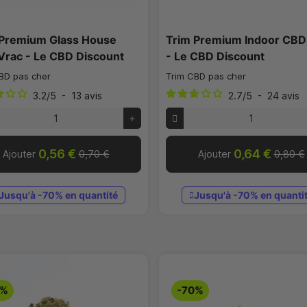
 Premium Glass House
Trim Premium Indoor CBD
Vrac - Le CBD Discount
- Le CBD Discount
BD pas cher
Trim CBD pas cher
3.2
/
5
-
13
avis
2.7
/
5
-
24
avis
0,56 €
0,64 €
Ajouter
0,70 €
Ajouter
0,80 €
Jusqu'à -70% en quantité
Jusqu'à -70% en quanti
0%
-70%