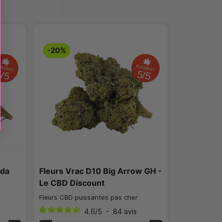
-20%
ISSANT
PUISSANT
5/5
5/5
oda
Fleurs Vrac D10 Big Arrow GH -
Le CBD Discount
Fleurs CBD puissantes pas cher
4.6
/
5
-
84
avis