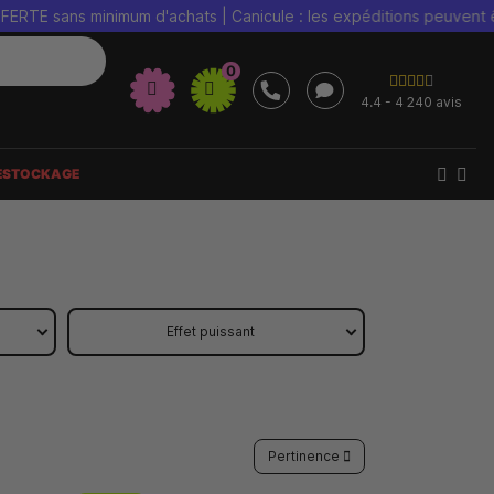
minimum d'achats | Canicule : les expéditions peuvent être retardé
0
4.4 - 4 240 avis
ESTOCKAGE
Effet puissant
Pertinence