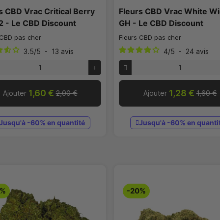
s CBD Vrac Critical Berry
Fleurs CBD Vrac White W
2 - Le CBD Discount
GH - Le CBD Discount
 CBD pas cher
Fleurs CBD pas cher
3.5
/
5
-
13
avis
4
/
5
-
24
avis
1,60 €
1,28 €
Ajouter
2,00 €
Ajouter
1,60 €
Jusqu'à -60% en quantité
Jusqu'à -60% en quanti
0%
-20%