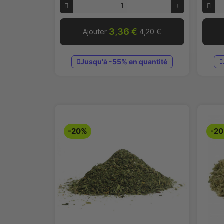
3,36 €
Ajouter
4,20 €
Jusqu'à -55% en quantité
-20%
-2