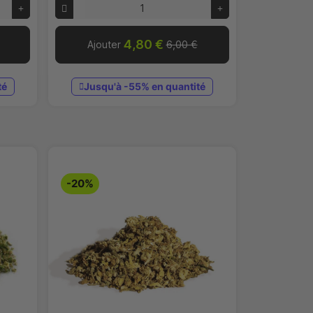
4,80 €
Ajouter
6,00 €
té
Jusqu'à -55% en quantité
-20%