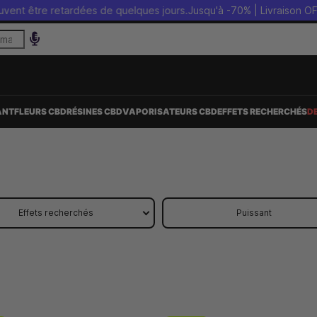
retardées de quelques jours.
Jusqu'à -70% | Livraison OFFERTE sans 
ANT
FLEURS CBD
RÉSINES CBD
VAPORISATEURS CBD
EFFETS RECHERCHÉS
D
Effets recherchés
Puissant