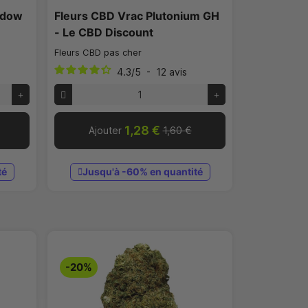
idow
Fleurs CBD Vrac Plutonium GH
- Le CBD Discount
Fleurs CBD pas cher
4.3
/
5
-
12
avis
1,28 €
Ajouter
1,60 €
té
Jusqu'à -60% en quantité
-20%