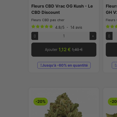
Fleurs CBD Vrac OG Kush - Le
Fleur
CBD Discount
GH V
Fleurs CBD pas cher
Fleurs
4.8
/
5
-
14
avis
1,12 €
Ajouter
1,40 €
Jusqu'à -60% en quantité
-20%
-2