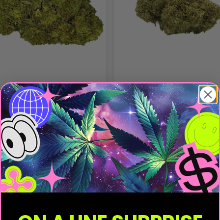
s CBD Vrac Tropical
Fleurs CBD Vrac Buddha
sia GH - Le CBD Discount
Cheese GH - Le CBD Disc
 CBD pas cher
Fleurs CBD pas cher
4.5
/
5
-
19
avis
4.6
/
5
-
19
avis
1,28 €
1,28 €
Ajouter
1,60 €
Ajouter
1,60 €
Jusqu'à -60% en quantité
Jusqu'à -60% en quanti