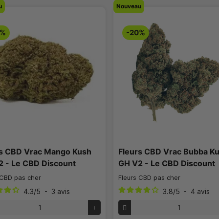
u
Nouveau
0%
-20%
rs CBD Vrac Mango Kush
Fleurs CBD Vrac Bubba K
2 - Le CBD Discount
GH V2 - Le CBD Discount
 CBD pas cher
Fleurs CBD pas cher
4.3
/
5
-
3
avis
3.8
/
5
-
4
avis