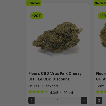
Nouveau
Nouvea
-20%
-2
Fleurs CBD Vrac Pink Cherry
Fleu
GH - Le CBD Discount
GH V
Fleurs CBD pas cher
Fleurs
4.3
/
5
-
20
avis