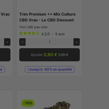
 Vrac
Trim Premium ++ Mix Culture
CBD Vrac - Le CBD Discount
Trim CBD pas cher
4.2
/
5
-
9
avis
0,80 €
Ajouter
1,00 €
té
Jusqu'à -60% en quantité
-70%