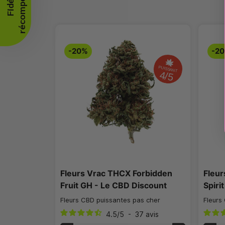
🔥
F
i
d
é
l
i
t
é
r
é
c
o
m
p
e
n
s
é
e
-20%
-2
PUISSANT
4/5
Fleurs Vrac THCX Forbidden
Fleur
Fruit GH - Le CBD Discount
Spiri
Fleurs CBD puissantes pas cher
Fleurs
4.5
/
5
-
37
avis