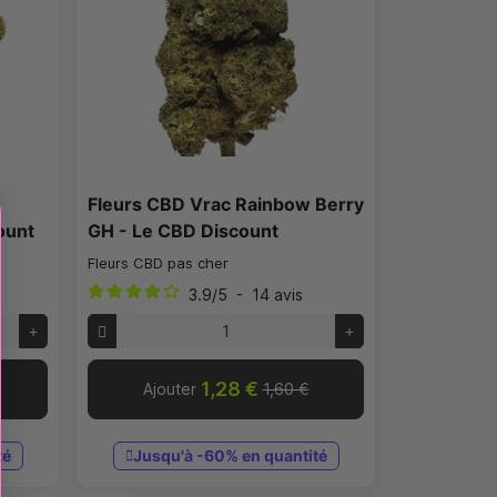
Fleurs CBD Vrac Rainbow Berry
ount
GH - Le CBD Discount
Fleurs CBD pas cher
3.9
/
5
-
14
avis
1,28 €
Ajouter
1,60 €
té
Jusqu'à -60% en quantité