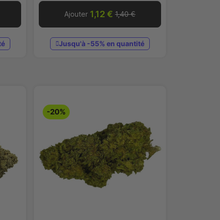
1,12 €
Ajouter
1,40 €
té
Jusqu'à -55% en quantité
-20%