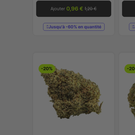
0,96 €
Ajouter
1,20 €
Jusqu'à -60% en quantité
-20%
-2