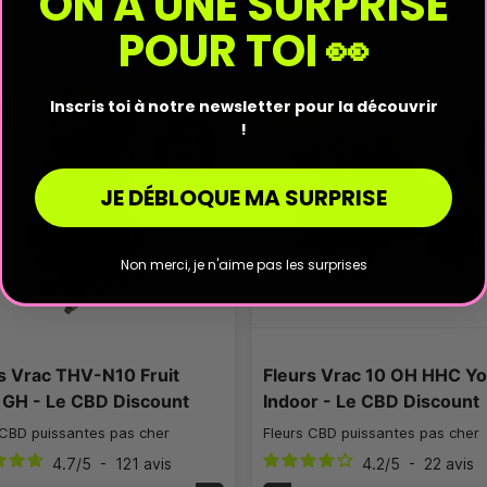
ON A UNE SURPRISE
POUR TOI 👀
Inscris toi à notre newsletter pour la découvrir
0%
-20%
!
PUISSANT
PU
5/5
JE DÉBLOQUE MA SURPRISE
Non merci, je n'aime pas les surprises
s Vrac THV-N10 Fruit
Fleurs Vrac 10 OH HHC Y
t GH - Le CBD Discount
Indoor - Le CBD Discount
 CBD puissantes pas cher
Fleurs CBD puissantes pas cher
4.7
/
5
-
121
avis
4.2
/
5
-
22
avis