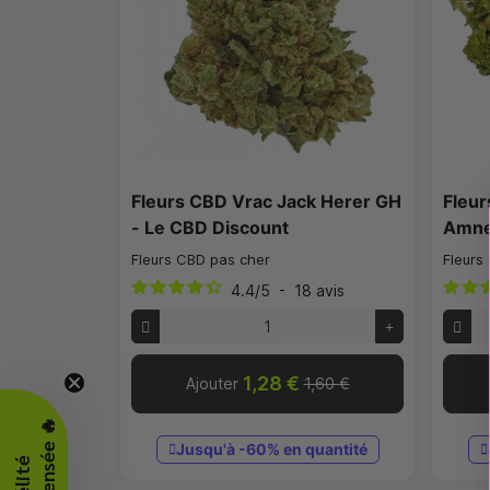
Fleurs CBD Vrac Jack Herer GH
Fleur
- Le CBD Discount
Amne
Fleurs CBD pas cher
Fleurs
4.4
/
5
-
18
avis
1,28 €
Ajouter
1,60 €
Jusqu'à -60% en quantité