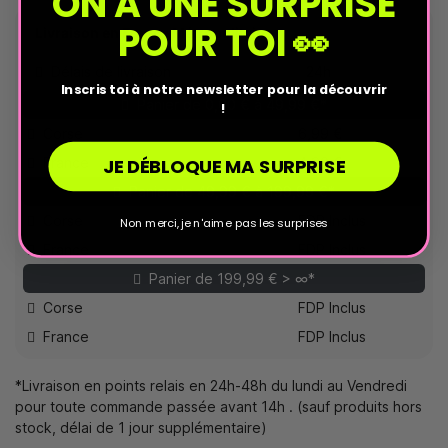
ON A UNE SURPRISE
POUR TOI 👀
Livraison en France Métropolitaine
Délais de livraison
24h
Inscris toi à notre newsletter pour la découvrir
Panier de 0,00 € à 49,99 €*
!
Corse
6,99 €
JE DÉBLOQUE MA SURPRISE
France
4,90 €
Panier de 49,99 € à 199,99 €*
Corse
FDP Inclus
Non merci, je n'aime pas les surprises
France
FDP Inclus
Panier de 199,99 € > ∞*
Corse
FDP Inclus
France
FDP Inclus
*Livraison en points relais en 24h-48h du lundi au Vendredi
pour toute commande passée avant 14h . (sauf produits hors
stock, délai de 1 jour supplémentaire)