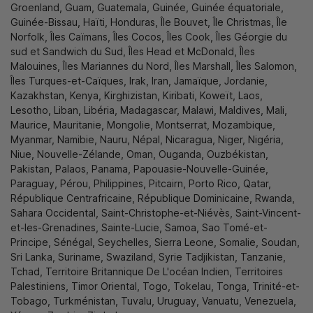
Groenland, Guam, Guatemala, Guinée, Guinée équatoriale,
Guinée-Bissau, Haïti, Honduras, Île Bouvet, Île Christmas, Île
Norfolk, Îles Caïmans, Îles Cocos, Îles Cook, Îles Géorgie du
sud et Sandwich du Sud, Îles Head et McDonald, Îles
Malouines, Îles Mariannes du Nord, Îles Marshall, Îles Salomon,
Îles Turques-et-Caïques, Irak, Iran, Jamaïque, Jordanie,
Kazakhstan, Kenya, Kirghizistan, Kiribati, Koweït, Laos,
Lesotho, Liban, Libéria, Madagascar, Malawi, Maldives, Mali,
Maurice, Mauritanie, Mongolie, Montserrat, Mozambique,
Myanmar, Namibie, Nauru, Népal, Nicaragua, Niger, Nigéria,
Niue, Nouvelle-Zélande, Oman, Ouganda, Ouzbékistan,
Pakistan, Palaos, Panama, Papouasie-Nouvelle-Guinée,
Paraguay, Pérou, Philippines, Pitcairn, Porto Rico, Qatar,
République Centrafricaine, République Dominicaine, Rwanda,
Sahara Occidental, Saint-Christophe-et-Niévès, Saint-Vincent-
et-les-Grenadines, Sainte-Lucie, Samoa, Sao Tomé-et-
Principe, Sénégal, Seychelles, Sierra Leone, Somalie, Soudan,
Sri Lanka, Suriname, Swaziland, Syrie Tadjikistan, Tanzanie,
Tchad, Territoire Britannique De L'océan Indien, Territoires
Palestiniens, Timor Oriental, Togo, Tokelau, Tonga, Trinité-et-
Tobago, Turkménistan, Tuvalu, Uruguay, Vanuatu, Venezuela,