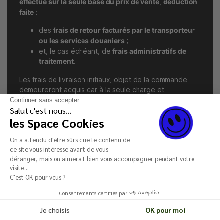
effectué sur la seule base du prix de vente
,
déduction
faite
:
des
frais de retour facturés par le transporteur
ou les servic
es douaniers
;
et, le cas échéant, de
frais administratifs de
traitement
.
Les frais de livraison initiaux, objet de la commande
demeureront acquis car à la seule charge et
responsabilité du client;
Continuer sans accepter
Salut c'est nous...
Aucun remboursement ne pourra être effectué tant
les Space Cookies
que le colis ne nous a pas été retourné. Si le colis est
abandonné ou détruit par les services douaniers du
On a attendu d'être sûrs que le contenu de
ce site vous intéresse avant de vous
pays de destination,
aucun remboursement ne sera
déranger, mais on aimerait bien vous accompagner pendant votre
possible
.
visite...
C'est OK pour vous ?
Garantie des produits
Consentements certifiés par
Je choisis
OK pour moi