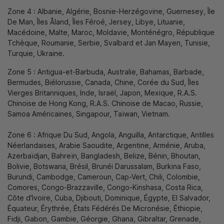
Zone 4 : Albanie, Algérie, Bosnie-Herzégovine, Guernesey, Île
De Man, Îles Åland, Îles Féroé, Jersey, Libye, Lituanie,
Macédoine, Malte, Maroc, Moldavie, Monténégro, République
Tchèque, Roumanie, Serbie, Svalbard et Jan Mayen, Tunisie,
Turquie, Ukraine.
Zone 5 : Antigua-et-Barbuda, Australie, Bahamas, Barbade,
Bermudes, Biélorussie, Canada, Chine, Corée du Sud, Îles
Vierges Britanniques, Inde, Israël, Japon, Mexique, R.A.S.
Chinoise de Hong Kong, R.A.S. Chinoise de Macao, Russie,
Samoa Américaines, Singapour, Taïwan, Vietnam.
Zone 6 : Afrique Du Sud, Angola, Anguilla, Antarctique, Antilles
Néerlandaises, Arabie Saoudite, Argentine, Arménie, Aruba,
Azerbaïdjan, Bahreïn, Bangladesh, Belize, Bénin, Bhoutan,
Bolivie, Botswana, Brésil, Brunéi Darussalam, Burkina Faso,
Burundi, Cambodge, Cameroun, Cap-Vert, Chili, Colombie,
Comores, Congo-Brazzaville, Congo-Kinshasa, Costa Rica,
Côte d'Ivoire, Cuba, Djibouti, Dominique, Égypte, El Salvador,
Équateur, Érythrée, États Fédérés De Micronésie, Éthiopie,
Fidji, Gabon, Gambie, Géorgie, Ghana, Gibraltar, Grenade,