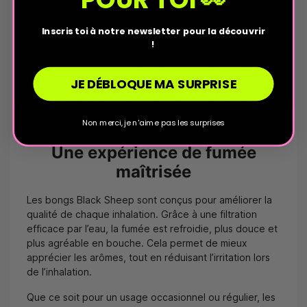
Chaque modèle est pensé pour offrir un tirage fluide,
Inscris toi à notre newsletter pour la découvrir
une bonne stabilité et une prise en main confortable.
!
Côté design, Black Sheep ne fait aucun compromis.
Formes originales, lignes affirmées, détails graphiques
JE DÉBLOQUE MA SURPRISE
soignés : chaque bong affiche un style distinctif qui
séduira aussi bien les amateurs que les utilisateurs plus
expérimentés. Choisir Black Sheep, c’est opter pour un
Non merci, je n'aime pas les surprises
bong qui ne passe pas inaperçu.
Une expérience de fumée
maîtrisée
Les bongs Black Sheep sont conçus pour améliorer la
qualité de chaque inhalation. Grâce à une filtration
efficace par l’eau, la fumée est refroidie, plus douce et
plus agréable en bouche. Cela permet de mieux
apprécier les arômes, tout en réduisant l’irritation lors
de l’inhalation.
Que ce soit pour un usage occasionnel ou régulier, les