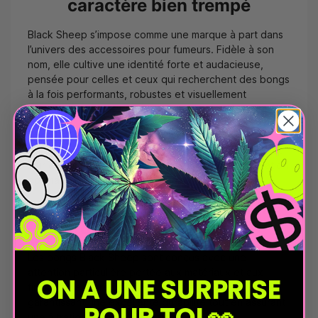
caractère bien trempé
Black Sheep s’impose comme une marque à part dans
l’univers des accessoires pour fumeurs. Fidèle à son
nom, elle cultive une identité forte et audacieuse,
pensée pour celles et ceux qui recherchent des bongs
à la fois performants, robustes et visuellement
marquants.
Chez Le CBD Discount, nous avons sélectionné les
bongs Black Sheep pour leur qualité de fabrication et
leur capacité à offrir une expérience de consommation
optimale, session après session.
Une marque qui mise sur la
qualité et le design
Les bongs Black Sheep sont conçus avec une
attention particulière portée aux matériaux et aux
ON A UNE SURPRISE
finitions. Le verre utilisé est épais et résistant,
garantissant une excellente durabilité tout en assurant
POUR TOI 👀
une filtration efficace de la fumée.