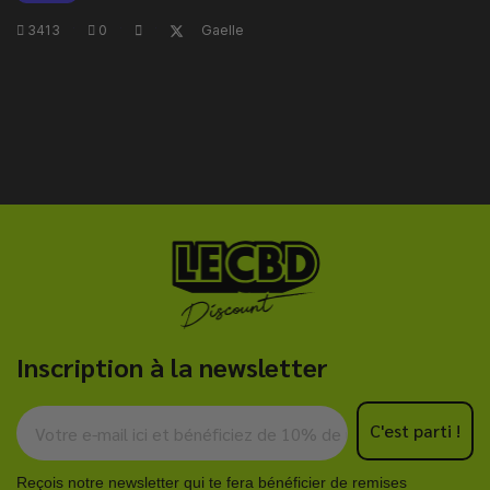
3413
·
0
·
·
Gaelle
Inscription à la newsletter
C'est parti !
Reçois notre newsletter qui te fera bénéficier de remises