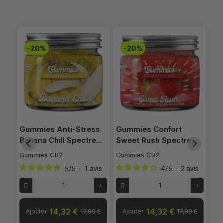
-20%
-20%
er
Gummies Anti-Stress
Gummies Confort
Sp
Banana Chill Spectre…
Sweet Rush Spectre…
Ci
Gummies CB2
Gummies CB2
Acc
is
5
/
5
-
1
avis
4
/
5
-
2
avis
O
14,32 €
14,32 €
 €
Ajouter
17,90 €
Ajouter
17,90 €