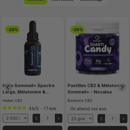
-20%
-20%
Huile Sommeil+ Spectre
Pastilles CB2 & Mélatonine
Large, Mélatonine &…
Sommeil+ - Novaloa
Huiles CB2
Bonbons CB2
4.6
/
5
-
17
avis
On attend vos avis