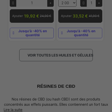
19,92 €
33,52 €
 €
Ajouter
24,90 €
Ajouter
41,90 €
A
Jusqu'à -40% en
Jusqu'à -40% en
quantité
quantité
VOIR TOUTES LES HUILES ET GÉLULES
RÉSINES DE CBD
Nos résines de CBD (ou hash CBD) sont des produits
concentrés aux effets puissants. Elles contiennent un fort taux
Lire la suite
de CBD tout en respectant les normes légales de THC.