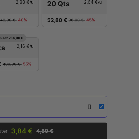
2,88 €
/u
2,64 €
/u
s
20 Qts
€
52,80 €
48,00 €
40%
96,00 €
45%
isez 264,00 €
2,16 €
/u
ts
€
480,00 €
55%
3,84 €
uter
4,80 €