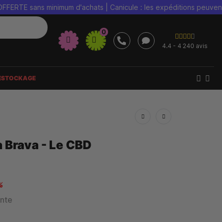
sans minimum d'achats | Canicule : les expéditions peuvent être re
0
4.4 - 4 240 avis
ESTOCKAGE
 Brava - Le CBD
%
ente