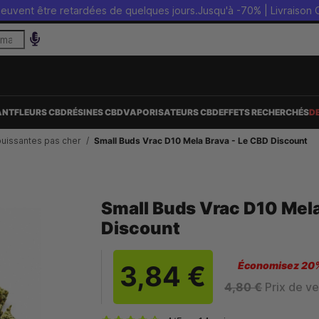
tre retardées de quelques jours.
Jusqu'à -70% | Livraison OFFERTE 
ANT
FLEURS CBD
RÉSINES CBD
VAPORISATEURS CBD
EFFETS RECHERCHÉS
D
puissantes pas cher
Small Buds Vrac D10 Mela Brava - Le CBD Discount
Small Buds Vrac D10 Mela
Discount
Économisez 20
3,84 €
4,80 €
Prix de v