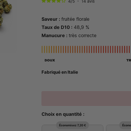
4
/
5
-
14
avis
Saveur :
fruitée florale
Taux de D10 :
48,9
%
Manucure :
très correcte
Fabriqué en Italie
Choix en quantité :
Économisez 7,20 €
Écono