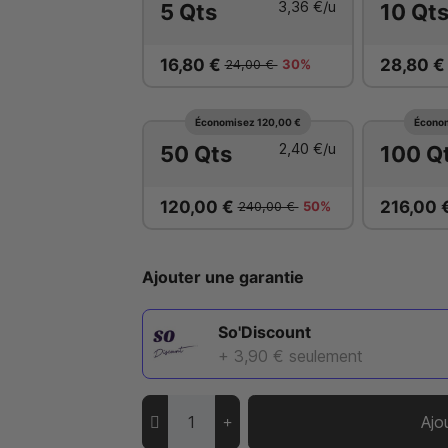
3,36 €
/u
5 Qts
10 Qt
16,80 €
28,80 
24,00 €
30%
Économisez 120,00 €
Économ
2,40 €
/u
50 Qts
100 Q
120,00 €
216,00 
240,00 €
50%
Ajouter une garantie
So'Discount
+ 3,90 €
seulement
Ajo