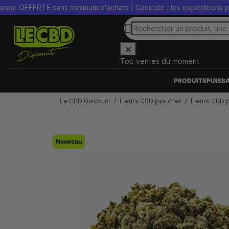
FERTE sans minimum d'achats | Canicule : les expéditions peuvent ê
Top ventes du moment
PRODUITS
PUISS
Le CBD Discount
Fleurs CBD pas cher
Fleurs CBD 
Nouveau