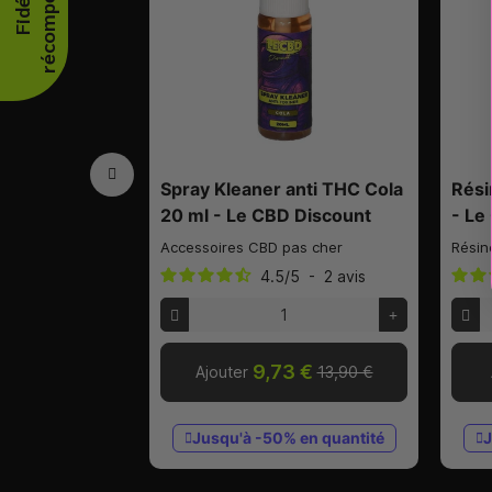
🔥
F
i
d
é
l
i
t
é
r
é
c
o
m
p
e
n
s
é
e
Spray Kleaner anti THC Cola
Rési
20 ml - Le CBD Discount
- Le
Accessoires CBD pas cher
Résin
4.5
/
5
-
2
avis
9,73 €
Ajouter
13,90 €
Jusqu'à -50% en quantité
J