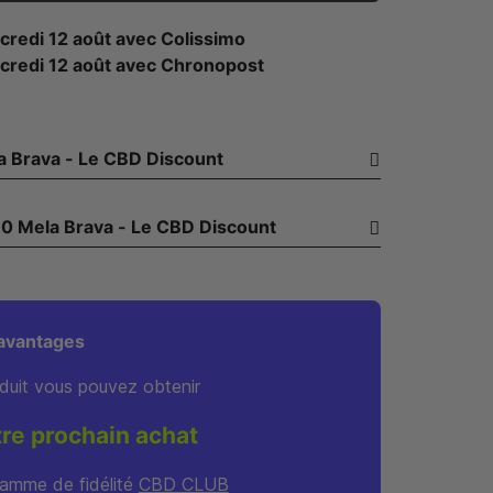
credi 12 août
avec Colissimo
credi 12 août
avec Chronopost
Description - Small Buds Vrac D10 Mela Brava - Le CBD Discount
Détails du produit - Small Buds Vrac D10 Mela Brava - Le CBD Discount
avantages
duit vous pouvez obtenir
tre prochain achat
amme de fidélité
CBD CLUB