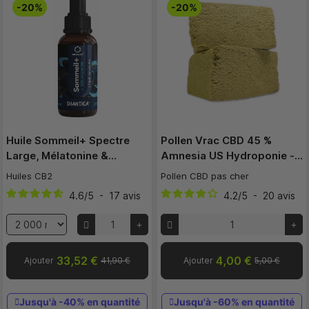
-20%
-20%
Huile Sommeil+ Spectre
Pollen Vrac CBD 45 %
Large, Mélatonine &…
Amnesia US Hydroponie -…
Huiles CB2
Pollen CBD pas cher
4.6
/
5
-
17
avis
4.2
/
5
-
20
avis
33,52 €
4,00 €
Ajouter
41,90 €
Ajouter
5,00 €
Jusqu'à -40% en quantité
Jusqu'à -60% en quantité