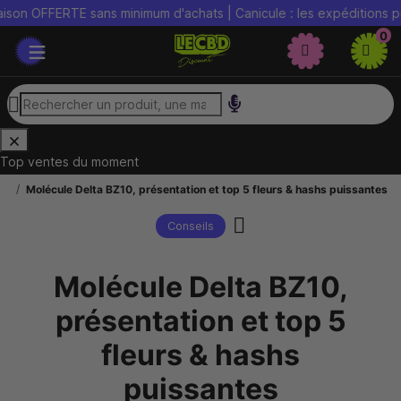
RTE sans minimum d'achats | Canicule : les expéditions peuvent êt
0
Top ventes du moment
ls
Molécule Delta BZ10, présentation et top 5 fleurs & hashs puissantes
Conseils
Molécule Delta BZ10,
présentation et top 5
fleurs & hashs
puissantes