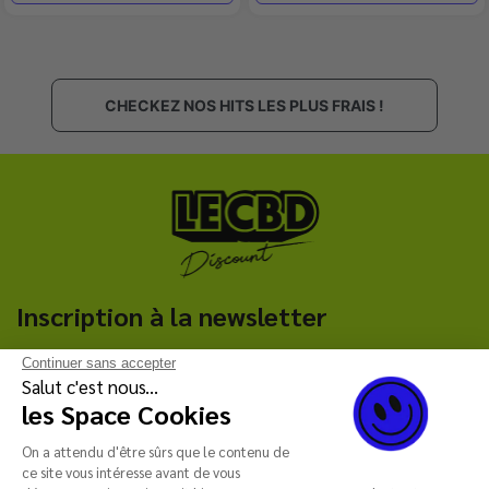
CHECKEZ NOS HITS LES PLUS FRAIS !
Inscription à la newsletter
Continuer sans accepter
C'est parti !
Salut c'est nous...
les Space Cookies
Reçois notre newsletter qui te fera bénéficier de remises
exclusives (code promo, réductions additionnelles etc.) ! 🖤
On a attendu d'être sûrs que le contenu de
ce site vous intéresse avant de vous