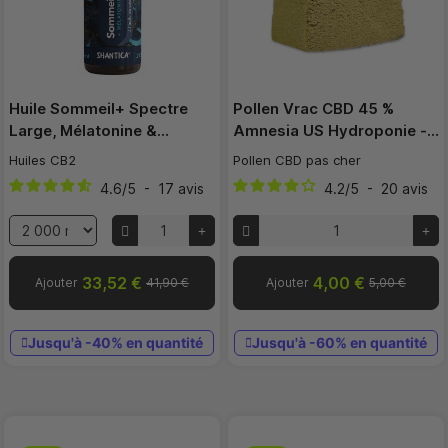
Huile Sommeil+ Spectre
Pollen Vrac CBD 45 %
Large, Mélatonine &…
Amnesia US Hydroponie -…
Huiles CB2
Pollen CBD pas cher
4.6
/
5
-
17
avis
4.2
/
5
-
20
avis
33,52 €
4,00 €
Ajouter
41,90 €
Ajouter
5,00 €
Jusqu'à -40% en quantité
Jusqu'à -60% en quantité