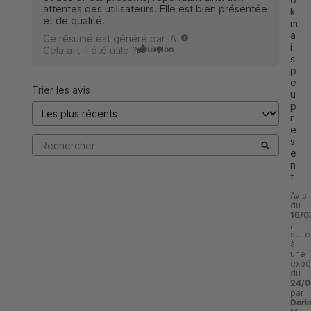
attentes des utilisateurs. Elle est bien présentée
k 
et de qualité.
m
a
Ce résumé est généré par IA
i
Oui
Non
Cela a-t-il été utile ?
s 
p
e
Trier les avis
u 
p
r
e
s
e
n
t
Avis
du
16/0
,
suite
à
une
expé
du
24/0
par
Dori