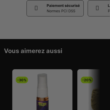
Paiement sécurisé
L
Normes PCI DSS
P
Vous aimerez aussi
-30%
-20%