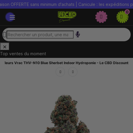
FFERTE sans minimum d'achats | Canicule : les expéditions peuvent 
0
Top ventes du moment
Fleurs Vrac THV-N10 Blue Sherbet Indoor Hydroponie - Le CBD Discount