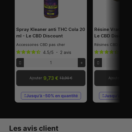
Spray Kleaner anti THC Cola 20
Résine Vrac THV-
ml - Le CBD Discount
Le CBD Discount
Accessoires CBD pas cher
Résines CBD puissa
4.5
/
5
-
2
avis
4.4
/
9,73 €
6,0
Ajouter
13,90 €
Ajouter
Jusqu'à -50% en quantité
Jusqu'à -60%
Les avis client