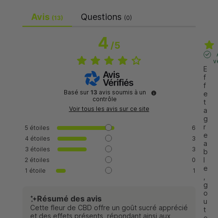
Avis
Questions
(13)
(0)
4
/
5
v
E
f
f
Basé sur
13
avis soumis à un
e
contrôle
t 
Voir tous les avis sur ce site
a
g
r
5
étoiles
6
e
4
étoiles
3
a
3
étoiles
3
b
l
2
étoiles
0
e
1
étoile
1
, 
g
o
Résumé des avis
u
Cette fleur de CBD offre un goût sucré apprécié
t 
et des effets présents, répondant ainsi aux
o