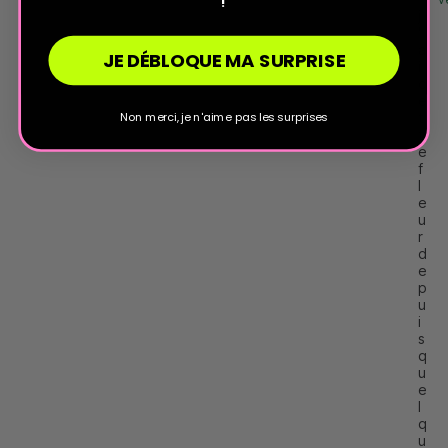
!
j
'
a
JE DÉBLOQUE MA SURPRISE
i 
c
e
Non merci, je n'aime pas les surprises
t
t
e 
f
l
e
u
r 
d
e
p
u
i
s 
q
u
e
l
q
u