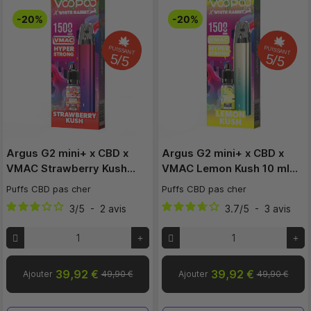
-20%
-20%
PUISSANT
PUISSANT
5/5
5/5
Argus G2 mini+ x CBD x
Argus G2 mini+ x CBD x
VMAC Strawberry Kush…
VMAC Lemon Kush 10 ml…
Puffs CBD pas cher
Puffs CBD pas cher
3
/
5
-
2
avis
3.7
/
5
-
3
avis
39,92 €
39,92 €
Ajouter
49,90 €
Ajouter
49,90 €