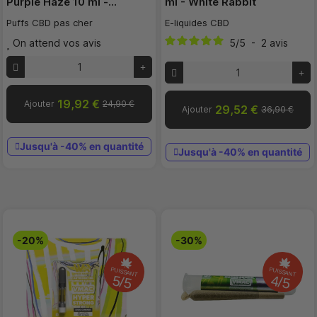
Purple Haze 10 ml -…
ml - White Rabbit
Puffs CBD pas cher
E-liquides CBD
On attend vos avis
5
/
5
-
2
avis
19,92 €
Ajouter
24,90 €
29,52 €
Ajouter
36,90 €
Jusqu'à -40% en quantité
Jusqu'à -40% en quantité
-20%
-30%
PUISSANT
PUISSANT
5/5
4/5