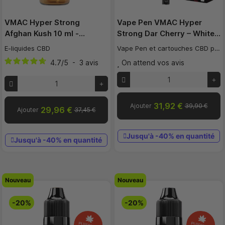
VMAC Hyper Strong
Vape Pen VMAC Hyper
Afghan Kush 10 ml -…
Strong Dar Cherry – White…
E-liquides CBD
Vape Pen et cartouches CBD pas cher
4.7
/
5
-
3
avis
On attend vos avis
31,92 €
Ajouter
39,90 €
29,96 €
Ajouter
37,45 €
Jusqu'à -40% en quantité
Jusqu'à -40% en quantité
Nouveau
Nouveau
-20%
-20%