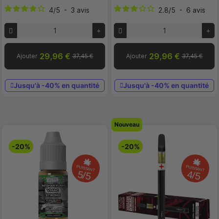
4
/
5
-
3
avis
2.8
/
5
-
6
avis
29,96 €
29,96 €
Ajouter
37,45 €
Ajouter
37,45 €
Jusqu'à -40% en quantité
Jusqu'à -40% en quantité
Nouveau
-20%
-20%
PUISSANT
PUISSANT
5/5
4/5