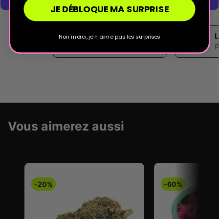
JE DÉBLOQUE MA SURPRISE
Paiement sécurisé
L
Non merci, je n'aime pas les surprises
Normes PCI DSS
P
Vous aimerez aussi
-20%
-60%