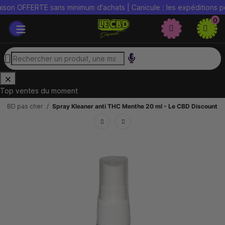
on OFFERTE sans minimum d'achats | Canicule : les expéditions peu
0
Top ventes du moment
 CBD pas cher
Spray Kleaner anti THC Menthe 20 ml - Le CBD Discount