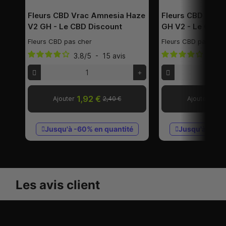
Fleurs CBD Vrac Amnesia Haze
Fleurs CBD Vrac
V2 GH - Le CBD Discount
GH V2 - Le CBD 
Fleurs CBD pas cher
Fleurs CBD pas cher
3.8
/
5
-
15
avis
4.3
/
1,92 €
1,2
Ajouter
2,40 €
Ajouter
Jusqu'à -60% en quantité
Jusqu'à -60%
Les avis client