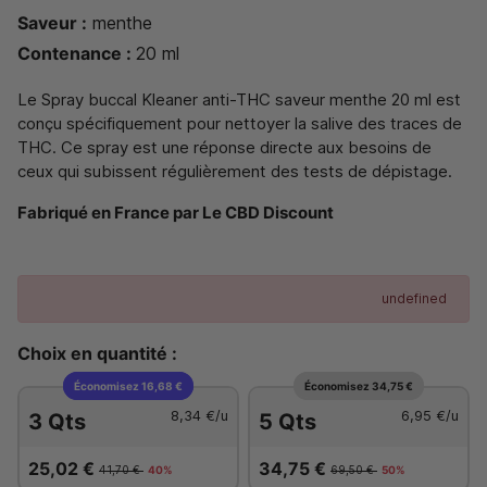
Saveur :
menthe
Contenance :
20 ml
Le Spray buccal Kleaner anti-THC saveur menthe 20 ml est
conçu spécifiquement pour nettoyer la salive des traces de
THC. Ce spray est une réponse directe aux besoins de
ceux qui subissent régulièrement des tests de dépistage.
Fabriqué en France par Le CBD Discount
undefined
Choix en quantité :
Économisez 16,68 €
Économisez 34,75 €
8,34 €
/u
6,95 €
/u
3 Qts
5 Qts
25,02 €
34,75 €
41,70 €
40%
69,50 €
50%