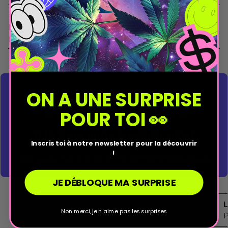
Détails du produit - Spray Kleaner anti THC
Menthe 20 ml - Le CBD Discount
Vos avantages
ON A UNE SURPRISE
POUR TOI 👀
En achetant ce produit vous pouvez obtenir
0,18 € sur votre prochain achat
Inscris toi à notre newsletter pour la découvrir
!
Découvrez notre programme de fidélité
CBD CLUB
JE DÉBLOQUE MA SURPRISE
Paiement sécurisé
L
Non merci, je n'aime pas les surprises
Normes PCI DSS
P