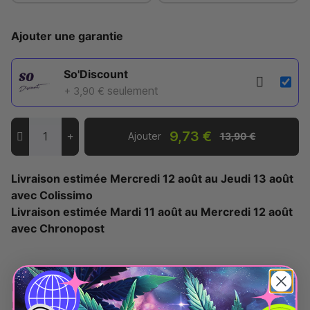
Ajouter une garantie
So'Discount
seulement
+ 3,90 €
9,73 €
Ajouter
13,90 €
Livraison estimée
Mercredi 12 août
au
Jeudi 13 août
avec Colissimo
Livraison estimée
Mardi 11 août
au
Mercredi 12 août
avec Chronopost
Description - Spray Kleaner anti THC Menthe 20
ml - Le CBD Discount