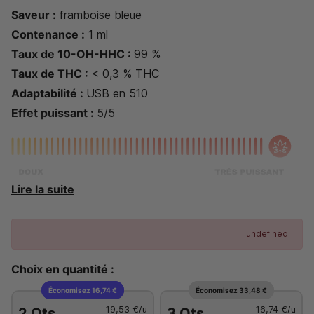
Saveur :
framboise bleue
Contenance :
1 ml
Taux de 10-OH-HHC :
99 %
Taux de THC :
< 0,3 % THC
Adaptabilité :
USB en 510
Effet puissant :
5/5
Lire la suite
Fabriqué en Suisse par Magic Farmers
undefined
Choix en quantité :
Économisez 16,74 €
Économisez 33,48 €
19,53 €
/u
16,74 €
/u
2 Qts
3 Qts