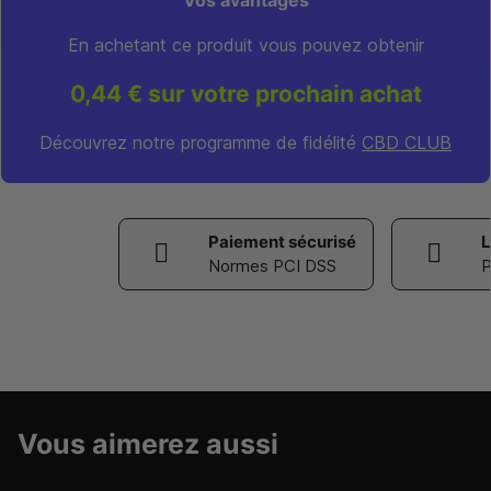
Vos avantages
En achetant ce produit vous pouvez obtenir
0,44 € sur votre prochain achat
Découvrez notre programme de fidélité
CBD CLUB
Paiement sécurisé
L
Normes PCI DSS
P
Vous aimerez aussi