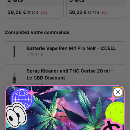
39,06 €
50,22 €
55,80 €
30%
83,70 €
40%
Complétez votre commande
Batterie Vape Pen M4 Pro Noir - CCELL
+ 9,52 €
Spray Kleaner anti THC Cerise 20 ml -
Le CBD Discount
+ 9,73 €
So'Discount
seulement
+ 3,90 €
22,32 €
Ajouter
27,90 €