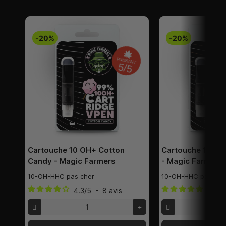
-20%
-20%
PUISSANT
5/5
Cartouche 10 OH+ Cotton
Cartouche 10 OH
Candy - Magic Farmers
- Magic Farmers
10-OH-HHC pas cher
10-OH-HHC pas che
4.3
/
5
-
8
avis
5
/
5