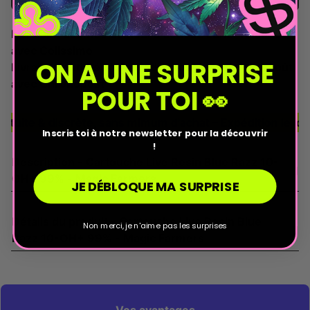
Livraison estimée
Samedi 8 août
au
Lundi 10 août
avec Colissimo
ON A UNE SURPRISE
Livraison estimée
Vendredi 7 août
au
Samedi 8 août
avec Chronopost
POUR TOI 👀
tuite & discrète, sans mimum d'achat – Expédition le jou
Inscris toi à notre newsletter pour la découvrir
!
Description - Cartouche Live Resin Blue Razz 10-
OH+ 99% - Magic Farmers
JE DÉBLOQUE MA SURPRISE
Détails du produit - Cartouche Live Resin Blue
Non merci, je n'aime pas les surprises
Razz 10-OH+ 99% - Magic Farmers