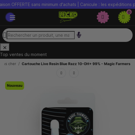
son OFFERTE sans minimum d'achats | Canicule : les expéditions peu
0
Top ventes du moment
pas cher
Cartouche Live Resin Blue Razz 10-OH+ 99% - Magic Farmers
Nouveau