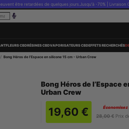
t être retardées de quelques jours.
Jusqu'à -70% | Livraison OFFERT
ANT
FLEURS CBD
RÉSINES CBD
VAPORISATEURS CBD
EFFETS RECHERCHÉS
D
Bong Héros de l’Espace en silicone 15 cm - Urban Crew
Bong Héros de l’Espace en
Urban Crew
Économisez
19,60 €
28,00 €
Prix d