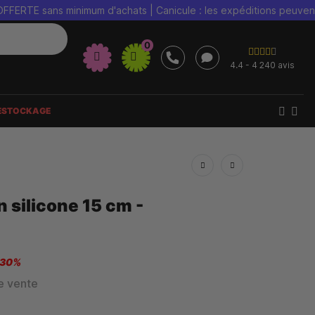
E sans minimum d'achats | Canicule : les expéditions peuvent être
0
4.4 - 4 240 avis
ESTOCKAGE
 silicone 15 cm -
 30%
e vente