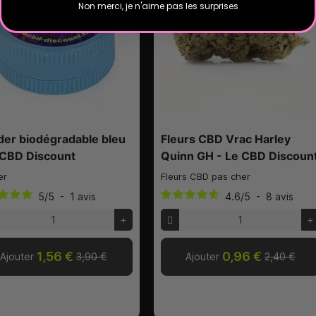
Non merci, je n'aime pas les surprises
der biodégradable bleu
Fleurs CBD Vrac Harley
 CBD Discount
Quinn GH - Le CBD Discoun
er
Fleurs CBD pas cher
5
/
5
-
1
avis
4.6
/
5
-
8
avis
1,56 €
0,96 €
Ajouter
3,90 €
Ajouter
2,40 €