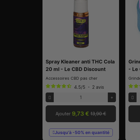
Spray Kleaner anti THC Cola
Grin
20 ml - Le CBD Discount
- Le
Accessoires CBD pas cher
Grind
4.5
/
5
-
2
avis
9,73 €
Ajouter
13,90 €
Jusqu'à -50% en quantité