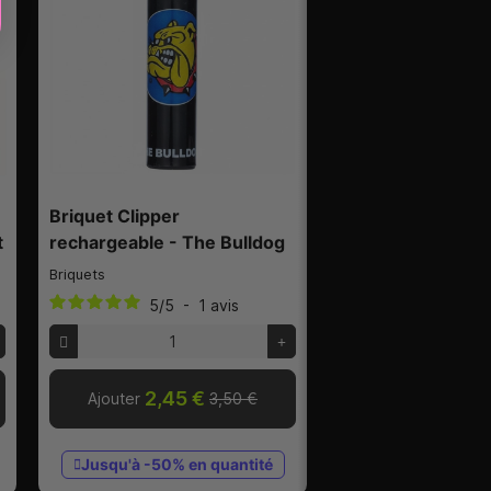
Briquet Clipper
t
rechargeable - The Bulldog
Briquets
5
/
5
-
1
avis
2,45 €
Ajouter
3,50 €
Jusqu'à -50% en quantité