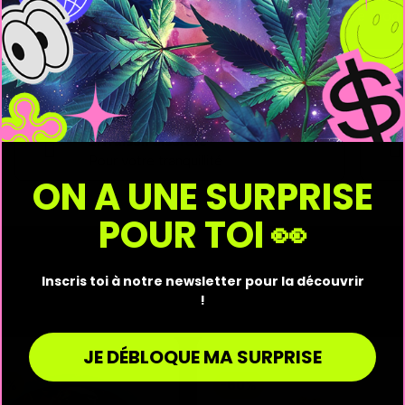
Découvrez notre progr
Livraison discrète
Pour votre tranquillité
ON A UNE SURPRISE
POUR TOI 👀
Inscris toi à notre newsletter pour la découvrir
!
JE DÉBLOQUE MA SURPRISE
0%
-60%