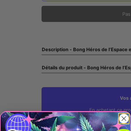
Pas
Description - Bong Héros de l’E
Détails du produit - Bong 
Vos 
En achetant ce pro
0,38 € sur vo