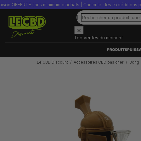
 OFFERTE sans minimum d'achats | Canicule : les expéditions peuven
Top ventes du moment
PRODUITS
PUISS
Le CBD Discount
Accessoires CBD pas cher
Bong