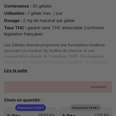
Contenance :
30 gélules
Utilisation :
1 gélule max. / jour
Dosage :
2 mg de macérat par gélule
Taux THC :
garanti sans THC détectable (conforme
législation française)
Les Gélules Intense proposent une formulation moderne
associant un macérat de feuilles de chanvre et une
concentration élevée du Complexe CB2®. Développées
dans une approche progressive et équilibrée du bien-être,
les capsules liquides Intense ont été pensées pour celles et
Lire la suite
ceux recherchant une formulation végétale riche, moderne
et hautement concentrée.
undefined
Fabriqué en France par Novaloa
Choix en quantité :
Économisez 17,94 €
Économisez 35,88 €
20,93 €
/u
17,94 €
/u