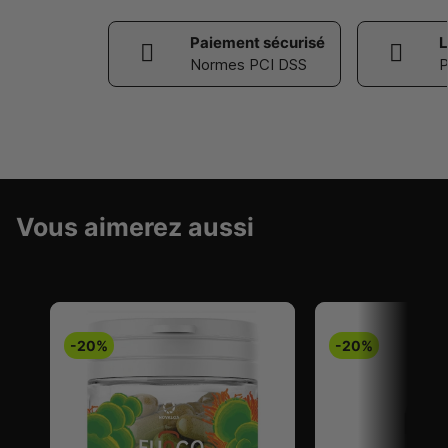
Paiement sécurisé
L
Normes PCI DSS
P
Vous aimerez aussi
-20%
-20%