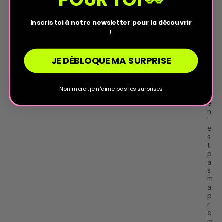
n
t 
t
Inscris toi à notre newsletter pour la découvrir
r
!
è
s 
b
JE DÉBLOQUE MA SURPRISE
i
e
n
, 
Non merci, je n'aime pas les surprises
c
e 
n
'
e
s
t 
p
a
s 
m
a 
p
r
e
m