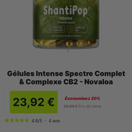
Gélules Intense Spectre Complet
& Complexe CB2 - Novaloa
23,92 €
Économisez 20%
29,90 €
Prix de vente
4.8
/
5
-
4
avis