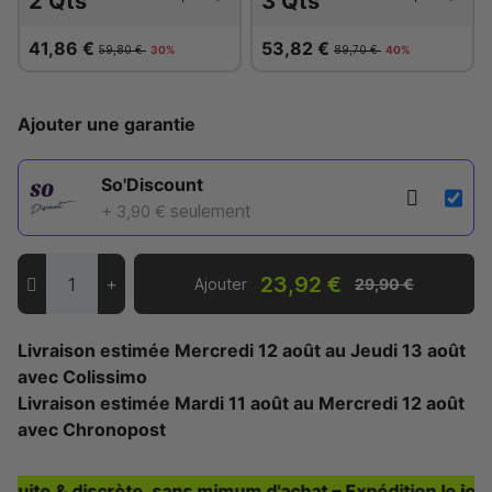
2 Qts
3 Qts
41,86 €
53,82 €
59,80 €
30%
89,70 €
40%
Ajouter une garantie
So'Discount
seulement
+ 3,90 €
23,92 €
Ajouter
29,90 €
Livraison estimée
Mercredi 12 août
au
Jeudi 13 août
avec Colissimo
Livraison estimée
Mardi 11 août
au
Mercredi 12 août
avec Chronopost
ite & discrète, sans mimum d'achat – Expédition le jour-