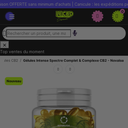
 OFFERTE sans minimum d'achats | Canicule : les expéditions peuven
0
Top ventes du moment
élules CB2
Gélules Intense Spectre Complet & Complexe CB2 - Novaloa
Nouveau