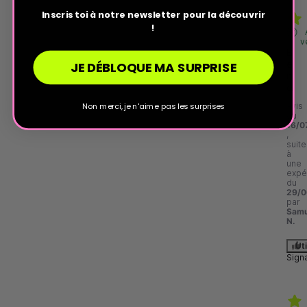
Inscris toi à notre newsletter pour la découvrir
!
v
B
JE DÉBLOQUE MA SURPRISE
e
n
e
Non merci, je n'aime pas les surprises
Avis
du
16/0
,
suite
à
une
expé
du
29/0
par
Samu
N.
Uti
Sign