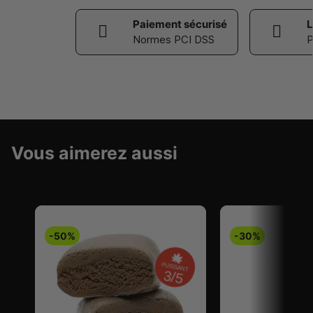
Paiement sécurisé
L
Normes PCI DSS
P
Vous aimerez aussi
-50%
-30%
PUISSANT
3/5