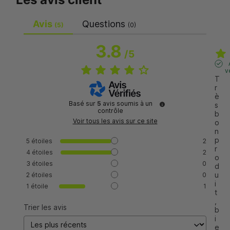
Avis
Questions
(5)
(0)
3.8
/
5
v
T
r
è
Basé sur
5
avis soumis à un
s 
contrôle
b
Voir tous les avis sur ce site
o
n 
p
5
étoiles
2
r
4
étoiles
2
o
3
étoiles
0
d
u
2
étoiles
0
i
1
étoile
1
t
, 
Trier les avis
b
i
e