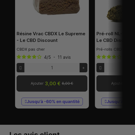
Résine Vrac CBDX Le Supreme
Pré-roll NL-1 Ja
- Le CBD Discount
Le CBD Discount
CBDX pas cher
Pré-rolls CBD pas c
4
/
5
-
11
avis
4.1
/
5
3,00 €
4,5
Ajouter
6,00 €
Ajouter
Jusqu'à -60% en quantité
Jusqu'à -50%
Les avis client