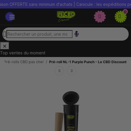
FERTE sans minimum d'achats | Canicule : les expéditions peuvent ê
0
Top ventes du moment
Pré-rolls CBD pas cher
Pré-roll NL-1 Purple Punch - Le CBD Discount