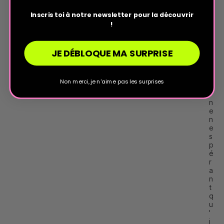
a
u
Inscris toi à notre newsletter pour la découvrir
d 
!
d
u 
m
JE DÉBLOQUE MA SURPRISE
a
r
o
c
Non merci, je n'aime pas les surprises
a
i
n 
e
n 
e
s
p
é
r
a
n
t 
q
u
'
i