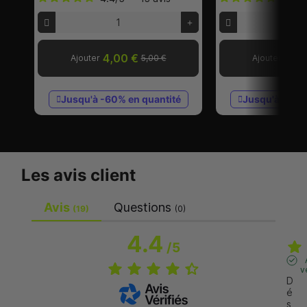
4,00 €
5,6
Ajouter
5,00 €
Ajouter
Jusqu'à -60% en quantité
Jusqu'à -60%
Les avis client
Avis
Questions
(19)
(0)
4.4
/
5
v
D
é
s