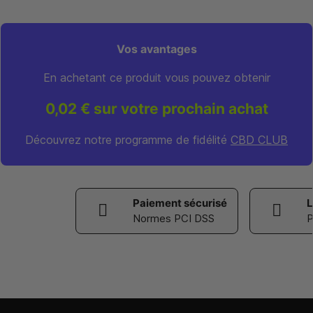
Vos avantages
En achetant ce produit vous pouvez obtenir
0,02 € sur votre prochain achat
Découvrez notre programme de fidélité
CBD CLUB
Paiement sécurisé
L
Normes PCI DSS
P