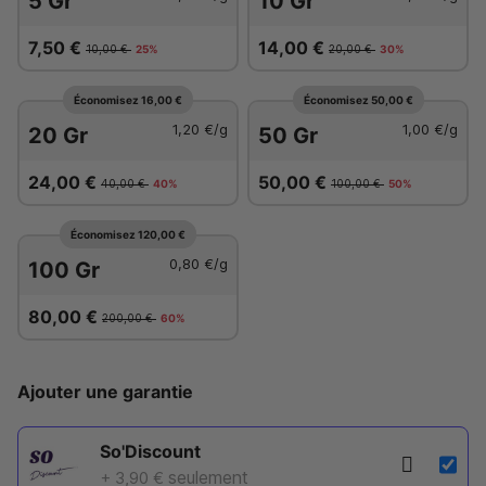
5 Gr
10 Gr
techniques d'extraction – nos prix évoluent. Nous
continuons néanmoins à proposer un excellent rapport
7,50 €
14,00 €
10,00 €
25%
20,00 €
30%
qualité/prix, avec des tarifs parmi les plus compétitifs du
marché pour ce niveau de qualité.
Économisez 16,00 €
Économisez 50,00 €
1,20 €
/g
1,00 €
/g
20 Gr
50 Gr
24,00 €
50,00 €
40,00 €
40%
100,00 €
50%
Économisez 120,00 €
0,80 €
/g
100 Gr
80,00 €
200,00 €
60%
Ajouter une garantie
So'Discount
seulement
+ 3,90 €