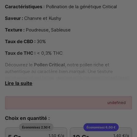
Caractéristiques
: Pollination de la génétique Critical
Saveur :
Chanvre et Kushy
Texture :
Poudreuse, Sableuse
Taux de CBD :
30%
Taux de THC :
< 0,3% THC
Découvrez le
Pollen Critical
, notre pollen riche et
authentique au caractère bien marqué. Une texture
poudreuse et sableuse, des notes de chanvre et de kushy
Lire la suite
pour une expérience naturelle et intense, et une extraction
artisanale qui préserve toute la richesse des arôme
Fabrication Française Artisanale
undefined
Choix en quantité :
En raison de l'augmentation des coûts de production – du
Économisez 2,50 €
Économisez 6,00 €
travail des chanvriers à l'amélioration des matériaux et des
1,50 €
/g
1,40 €
/g