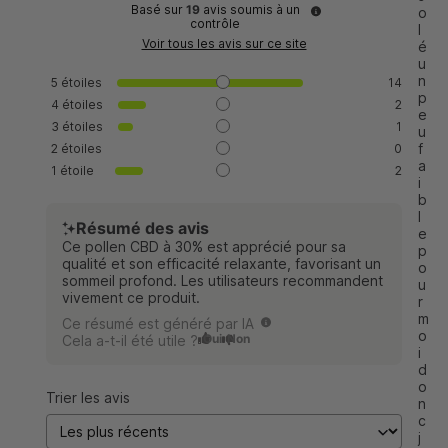
Basé sur
19
avis soumis à un
o
contrôle
l
Voir tous les avis sur ce site
é 
u
n 
5
étoiles
14
p
4
étoiles
2
e
3
étoiles
1
u 
f
2
étoiles
0
a
1
étoile
2
i
b
l
Résumé des avis
e 
Ce pollen CBD à 30% est apprécié pour sa
p
qualité et son efficacité relaxante, favorisant un
o
sommeil profond. Les utilisateurs recommandent
u
vivement ce produit.
r 
m
Ce résumé est généré par IA
o
Oui
Non
Cela a-t-il été utile ?
i 
d
o
Trier les avis
n
c 
j