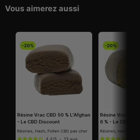
Vous aimerez aussi
-20%
-20%
Résine Vrac CBD 50 % L'Afghan
Résine Vrac NCD
- Le CBD Discount
6 % - Le CBD Dis
Résines, Hash, Pollen CBD pas cher
Résines, Hash, Poll
4.4
/
5
-
13
avis
4.6
/