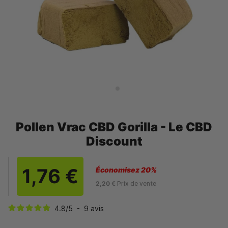
Pollen Vrac CBD Gorilla - Le CBD
Discount
1,76 €
Économisez 20%
2,20 €
Prix de vente
4.8
/
5
-
9
avis