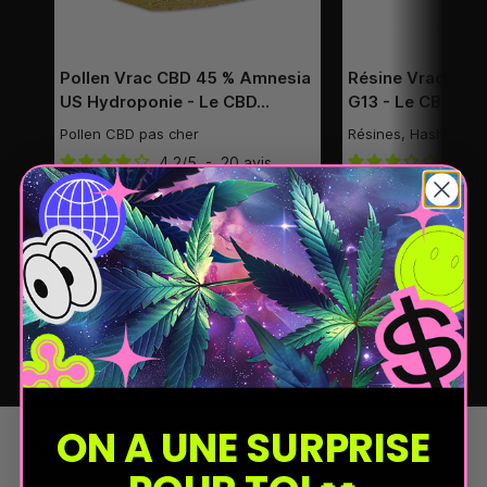
Pollen Vrac CBD 45 % Amnesia
Résine Vrac CBD
US Hydroponie - Le CBD…
G13 - Le CBD Dis
Pollen CBD pas cher
Résines, Hash, Poll
4.2
/
5
-
20
avis
3.3
/
4,00 €
2,0
Ajouter
5,00 €
Ajouter
Jusqu'à -60% en quantité
Jusqu'à -60%
ON A UNE SURPRISE
Les avis client