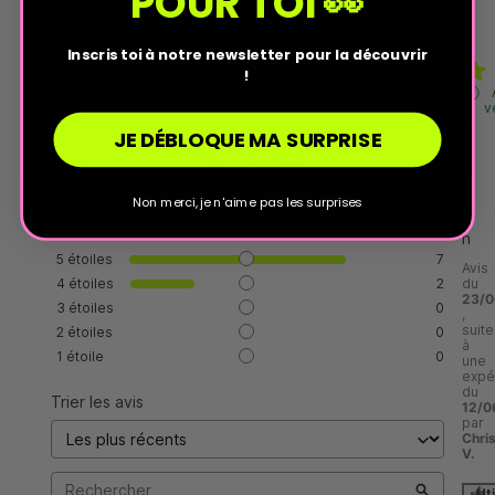
POUR TOI 👀
Avis
Questions
(9)
(0)
4.8
Inscris toi à notre newsletter pour la découvrir
/
5
!
v
T
JE DÉBLOQUE MA SURPRISE
r
è
Basé sur
9
avis soumis à un
s 
contrôle
b
Non merci, je n'aime pas les surprises
Voir tous les avis sur ce site
o
n
5
étoiles
7
Avis
4
étoiles
2
du
23/0
3
étoiles
0
,
suite
2
étoiles
0
à
1
étoile
0
une
expé
du
Trier les avis
12/0
par
Chris
V.
Uti