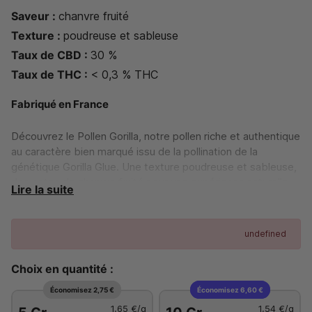
Saveur :
chanvre fruité
Texture :
poudreuse et sableuse
Taux de CBD :
30 %
Taux de THC :
< 0,3 % THC
Fabriqué en France
Découvrez le Pollen Gorilla, notre pollen riche et authentique
au caractère bien marqué issu de la pollination de la
génétique Gorilla Glue. Une texture poudreuse et sableuse,
des notes de chanvre fruité pour une expérience naturelle
Lire la suite
et intense, et une extraction artisanale qui préserve toute la
richesse des arômes.
undefined
Choix en quantité :
Économisez 2,75 €
Économisez 6,60 €
1,65 €
/g
1,54 €
/g