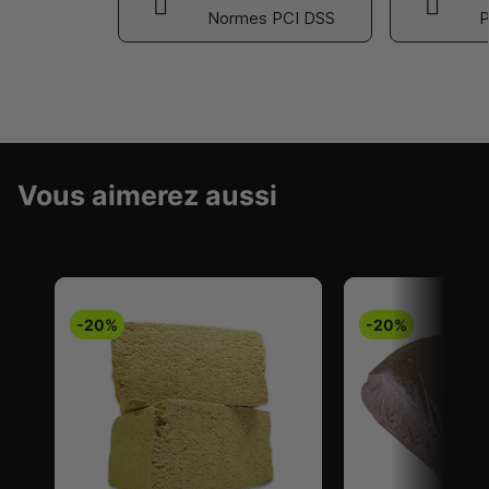
Normes PCI DSS
P
Vous aimerez aussi
-20%
-20%