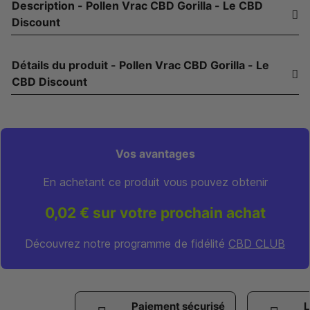
Description - Pollen Vrac CBD Gorilla - Le CBD
Discount
Détails du produit - Pollen Vrac CBD Gorilla - Le
CBD Discount
Vos avantages
En achetant ce produit vous pouvez obtenir
0,02 € sur votre prochain achat
Découvrez notre programme de fidélité
CBD CLUB
Paiement sécurisé
L