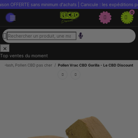
 OFFERTE sans minimum d'achats | Canicule : les expéditions peuve
0
Top ventes du moment
s, Hash, Pollen CBD pas cher
Pollen Vrac CBD Gorilla - Le CBD Discount