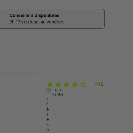
Conseillers disponibles
9h 17h du lundi au vendredi
4
/
5
Avis
vérifié
t
r
è
s 
é
c
o