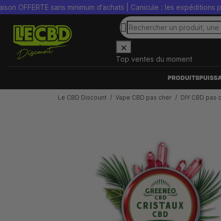
FERTE sans minimum d'achats | Canicule : les expéditions peuvent ê
Top ventes du moment
PRODUITS
PUISS
Le CBD Discount
Vape CBD pas cher
DIY CBD pas 