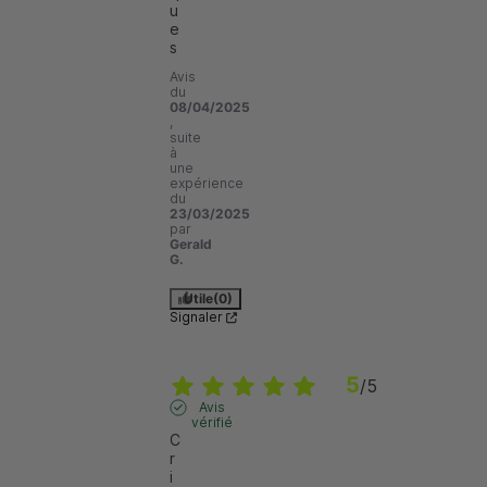
u
e
s
Avis
du
08/04/2025
,
suite
à
une
expérience
du
23/03/2025
par
Gerald
G.
Utile
(0)
Signaler
5
/
5
Avis
vérifié
C
r
i