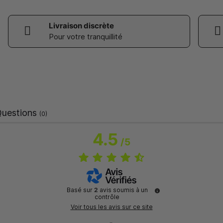
Livraison discrète
Pour votre tranquillité
uestions
(0)
4.5
/
5
Basé sur
2
avis soumis à un
contrôle
Voir tous les avis sur ce site