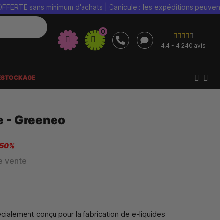
sans minimum d'achats | Canicule : les expéditions peuvent être re
0
4.4 - 4 240 avis
ESTOCKAGE
e - Greeneo
 50%
e vente
cialement conçu pour la fabrication de e-liquides