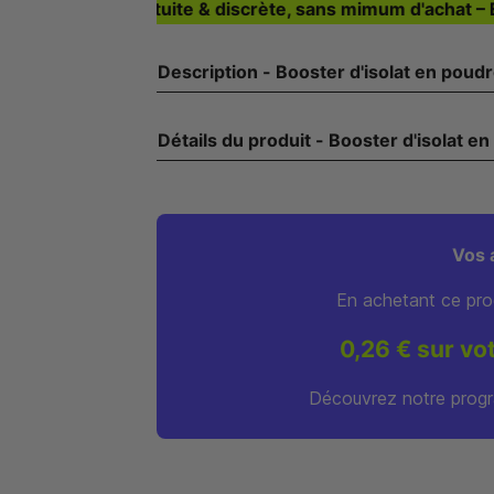
ivraison gratuite & discrète, sans mimum d'achat – Expéd
Description - Booster d'isolat en 
Détails du produit - Booster d
Vos 
En achetant ce pro
0,26 € sur vo
Découvrez notre progr