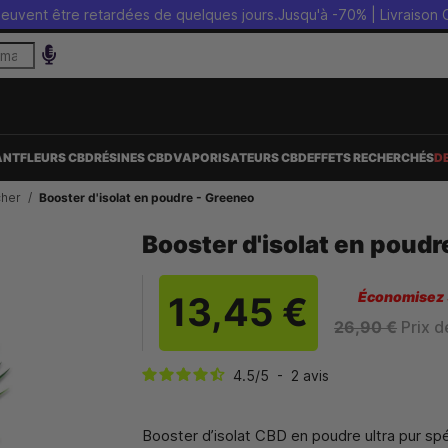
tre retardées de quelques jours.
Jusqu'à -70% | Livraison OFFERTE 
ANT
FLEURS CBD
RÉSINES CBD
VAPORISATEURS CBD
EFFETS RECHERCHÉS
D
cher
Booster d'isolat en poudre - Greeneo
Booster d'isolat en poudr
Économisez
13,45 €
26,90 €
Prix d
4.5
/
5
-
2
avis
Booster d’isolat CBD en poudre ultra pur spé